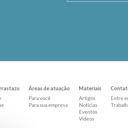
rrastazu
Áreas de atuação
Materiais
Contat
e
Para você
Artigos
Entre e
pe
Para sua empresa
Notícias
Trabalh
Eventos
Vídeos