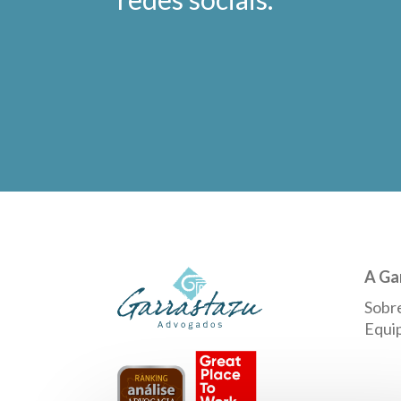
A Ga
Sobr
Equi