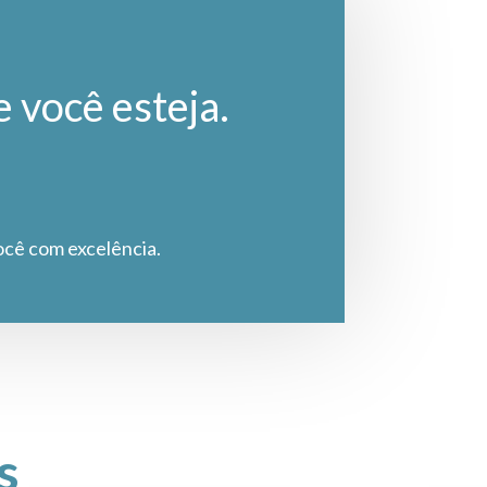
e você esteja.
ocê com excelência.
s