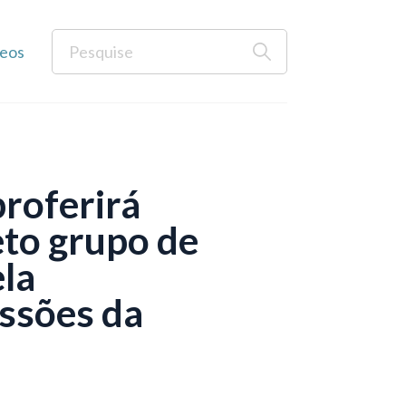
eos
proferirá
eto grupo de
ela
essões da