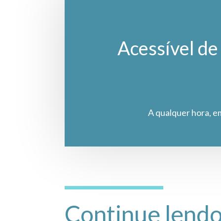
Acessível de 
A qualquer hora, e
Continue lend