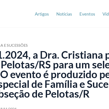
Artigos
Notícias
Eventos
Víd
IA E SUCESSÕES
.2024, a Dra. Cristiana 
 Pelotas/RS para um sel
 O evento é produzido p
pecial de Família e Suc
seção de Pelotas/R
18/11/2024