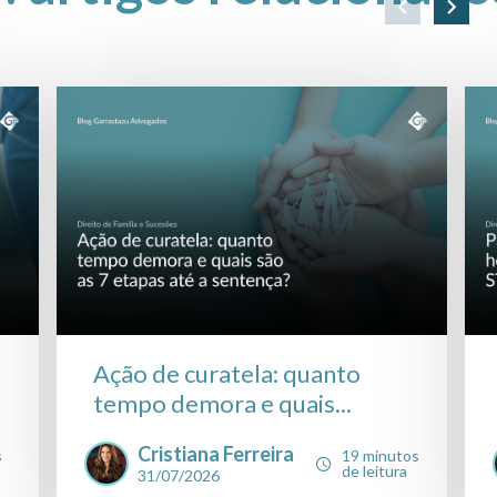
Ação de curatela: quanto
tempo demora e quais...
Cristiana Ferreira
s
19 minutos
de leitura
31/07/2026