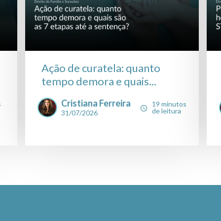
Ação de curatela: quanto
tempo demora e quais...
Cristiana Ferreira
s
19 minutos
de leitura
31/07/2026