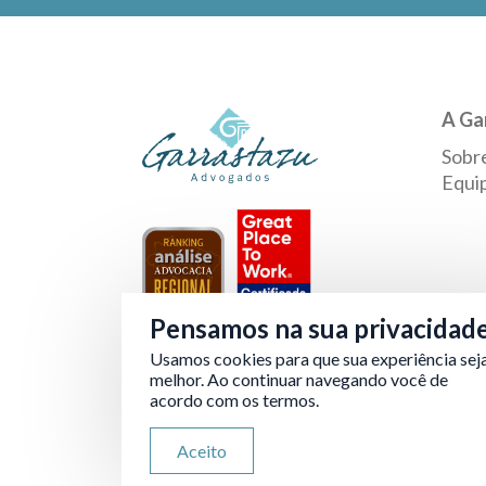
A Ga
Sobr
Equi
Pensamos na sua privacidad
Usamos cookies para que sua experiência sej
Verificada por
melhor. Ao continuar navegando você de
acordo com os termos.
Aceito