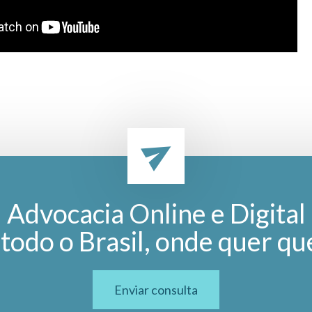
Advocacia Online e Digital
todo o Brasil, onde quer qu
Enviar consulta