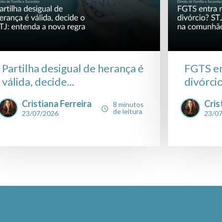
Partilha desigual de herança é
FGTS en
válida, decide...
divórcio
Cristiana Ferreira
Cris
8 minutos
de leitura
23/07/2026
23/0