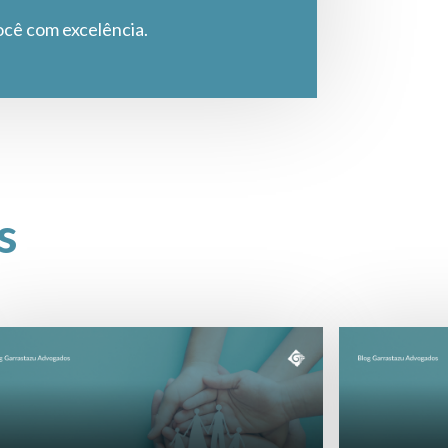
ocê com excelência.
s