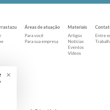
rrastazu
Áreas de atuação
Materiais
Contat
e
Para você
Artigos
Entre e
pe
Para sua empresa
Notícias
Trabalh
Eventos
Vídeos
e
a