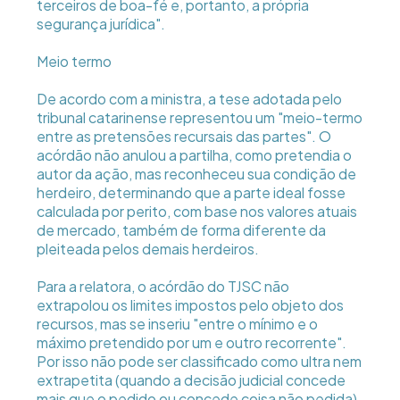
terceiros de boa-fé e, portanto, a própria
segurança jurídica".
Meio termo
De acordo com a ministra, a tese adotada pelo
tribunal catarinense representou um "meio-termo
entre as pretensões recursais das partes". O
acórdão não anulou a partilha, como pretendia o
autor da ação, mas reconheceu sua condição de
herdeiro, determinando que a parte ideal fosse
calculada por perito, com base nos valores atuais
de mercado, também de forma diferente da
pleiteada pelos demais herdeiros.
Para a relatora, o acórdão do TJSC não
extrapolou os limites impostos pelo objeto dos
recursos, mas se inseriu "entre o mínimo e o
máximo pretendido por um e outro recorrente".
Por isso não pode ser classificado como ultra nem
extrapetita (quando a decisão judicial concede
mais que o pedido ou concede coisa não pedida).