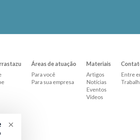
rrastazu
Áreas de atuação
Materiais
Contat
e
Para você
Artigos
Entre e
pe
Para sua empresa
Notícias
Trabalh
Eventos
Vídeos
e
a