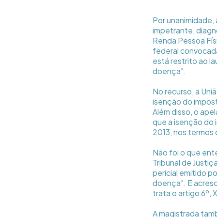
Por unanimidade, 
impetrante, diagn
Renda Pessoa Físi
federal convocada
está restrito ao 
doença".
No recurso, a Uni
isenção do impost
Além disso, o ape
que a isenção do 
2013, nos termos 
Não foi o que ent
Tribunal de Justi
pericial emitido p
doença". E acresc
trata o artigo 6º, 
A magistrada tamb