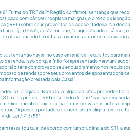
a 8ª Turma do TRF da 1ª Região confirmou sentença que rec
osticado com câncer (neoplasia maligna), o direito de isençã
ca (IRPF) sobre seus proventos de aposentadoria. Na decisão,
 Lana Lígia Galati, destacou que, "diagnosticado o câncer, 
laudo oficial quando há outras provas nos autos comprovando a
ão sustenta não haver, no caso em análise, requisitos para m
o de renda. Isso porque "não foi apresentado nenhum laudo m
lado não teria comprovado seu enquadramento nos requisitos
imposto de renda sobre seus proventos de aposentadoria ces
da informação prestada pela Cassi".
endeu o Colegiado. No voto, a julgadora citou precedentes d
ça (STJ) e do próprio TRF1 no sentido de que "não há necessid
or médico oficial da União, se há outras provas nos autos com
entou: "A pessoa portadora de neoplasia maligna tem direito
XIV, da Lei 7.713/88".
ém ressaltou que, de acordo com jurisprudência do STJ, a au