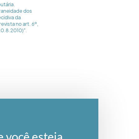
utária.
raneidade dos
cidiva da
vista no art. 6º,
20.8.2010)".
e você esteja.