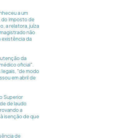
onheceu a um
o do Imposto de
 a relatora, juíza
o magistrado não
 existência da
anutenção da
édico oficial".
 legais, "de modo
sou em abril de
o Superior
ade de laudo
provando a
 à isenção de que
sência de