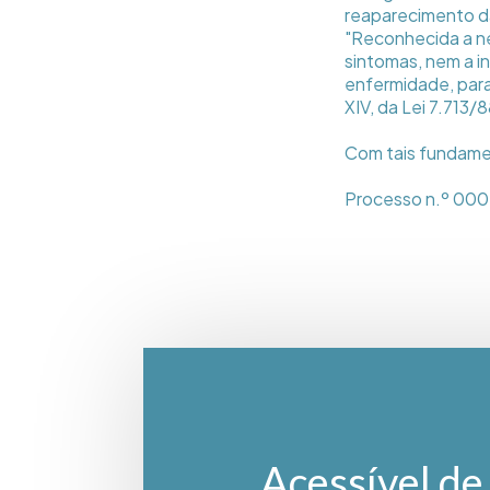
reaparecimento da
"Reconhecida a n
sintomas, nem a i
enfermidade, para 
XIV, da Lei 7.713/
Com tais fundame
Processo n.º 00
Acessível de 