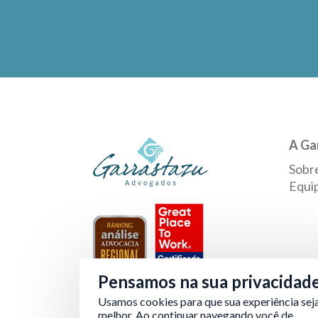
A Ga
Sobr
Equi
Pensamos na sua privacidad
Usamos cookies para que sua experiência sej
Verificada por
melhor. Ao continuar navegando você de