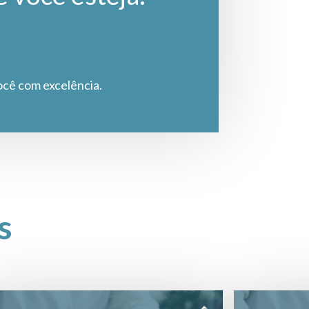
ocê com excelência.
s