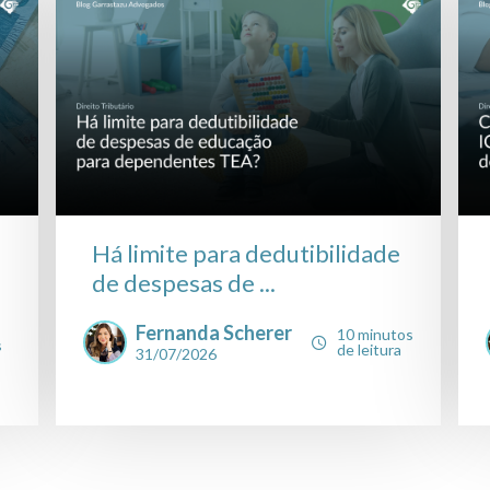
Há limite para dedutibilidade
de despesas de ...
Fernanda Scherer
10 minutos
s
de leitura
31/07/2026