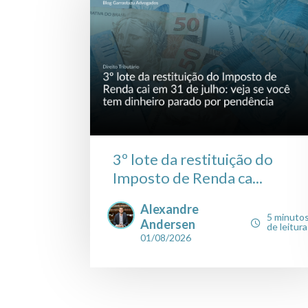
3º lote da restituição do
Imposto de Renda ca...
Alexandre
5 minuto
Andersen
de leitura
01/08/2026