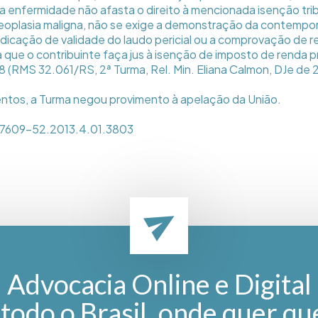
 enfermidade não afasta o direito à mencionada isenção trib
eoplasia maligna, não se exige a demonstração da contempo
ndicação de validade do laudo pericial ou a comprovação de re
que o contribuinte faça jus à isenção de imposto de renda pre
88 (RMS 32.061/RS, 2ª Turma, Rel. Min. Eliana Calmon, DJe de 
ntos, a Turma negou provimento à apelação da União.
07609-52.2013.4.01.3803
Advocacia Online e Digital
todo o Brasil, onde quer qu