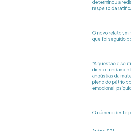
determinou a redi
respeito da ratifi
O novo relator, mi
que foi seguido po
"A questão discuti
direito fundament
angústias da mate
pleno do pátrio po
emocional, psíquic
O número deste pr
Autor: STJ