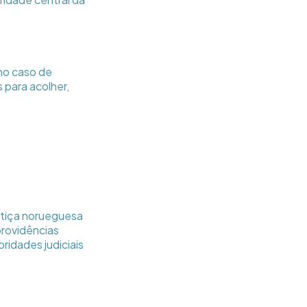
no caso de
 para acolher,
stiça norueguesa
providências
ridades judiciais