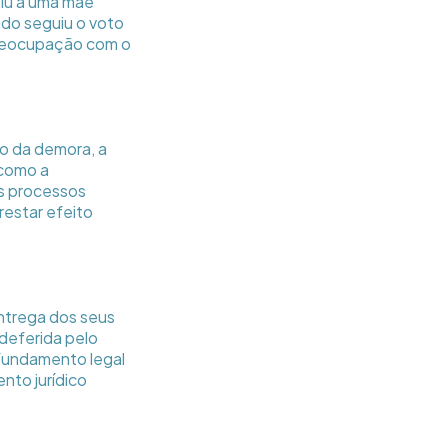
ntiu a uma mãe
iado seguiu o voto
 preocupação com o
go da demora, a
 como a
s processos
restar efeito
.
entrega dos seus
deferida pelo
 fundamento legal
nto jurídico