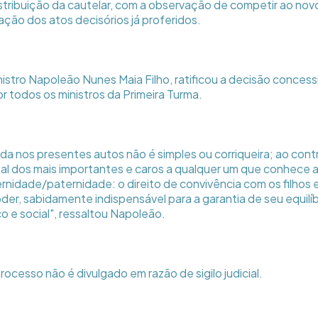
stribuição da cautelar, com a observação de competir ao novo 
cação dos atos decisórios já proferidos.
nistro Napoleão Nunes Maia Filho, ratificou a decisão concessiv
r todos os ministros da Primeira Turma.
da nos presentes autos não é simples ou corriqueira; ao contr
al dos mais importantes e caros a qualquer um que conhece a 
rnidade/paternidade: o direito de convivência com os filhos e
der, sabidamente indispensável para a garantia de seu equilíbr
o e social", ressaltou Napoleão.
ocesso não é divulgado em razão de sigilo judicial.