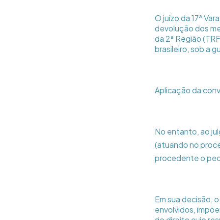
O juízo da 17ª Va
devolução dos men
da 2ª Região (TRF
brasileiro, sob a 
Aplicação da con
No entanto, ao jul
(atuando no proces
procedente o ped
Em sua decisão, o
envolvidos, impõe
do direito cujo re