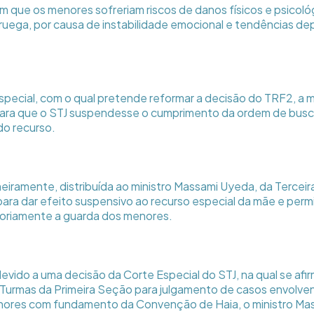
que os menores sofreriam riscos de danos físicos e psicoló
uega, por causa de instabilidade emocional e tendências de
special, com o qual pretende reformar a decisão do TRF2, a
para que o STJ suspendesse o cumprimento da ordem de busc
do recurso.
imeiramente, distribuída ao ministro Massami Uyeda, da Tercei
ara dar efeito suspensivo ao recurso especial da mãe e permi
soriamente a guarda dos menores.
evido a uma decisão da Corte Especial do STJ, na qual se afi
Turmas da Primeira Seção para julgamento de casos envolve
ores com fundamento da Convenção de Haia, o ministro Ma