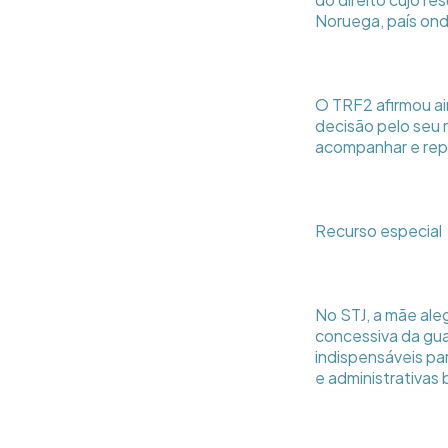
Noruega, país ond
O TRF2 afirmou ai
decisão pelo seu 
acompanhar e repa
Recurso especial
No STJ, a mãe al
concessiva da gua
indispensáveis pa
e administrativas b