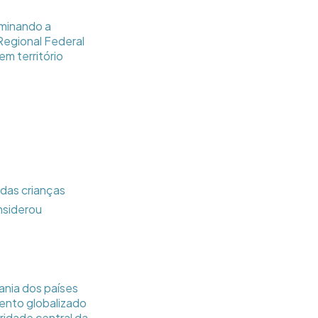
rminando a
Regional Federal
m território
 das crianças
onsiderou
ania dos países
ento globalizado
ridade central da