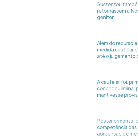
Sustentou também 
retornassem à Nor
genitor.
Além do recurso e
medida cautelar 
até o julgamento 
A cautelar foi, pr
concedeu liminar p
mantivesse provi
Posteriormente, d
competência das 
apreensão de men