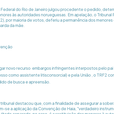
ra Federal do Rio de Janeiro julgou procedente o pedido, dete
ores às autoridades norueguesas. Em apelação, o Tribunal 
2), por maioria de votos, deferiu a permanência dos menores e
guarda da mãe.
venção
gar novo recurso  embargos infringentes interpostos pelo pai
so como assistente litisconsorcial) e pela União , o TRF2 c
ido de busca e apreensão.
 tribunal destacou que, com a finalidade de assegurar a sober
m-se a aplicação da Convenção de Haia, "verdadeiro instrum
sultado esperado, no caso, é a restituição dos menores à auto