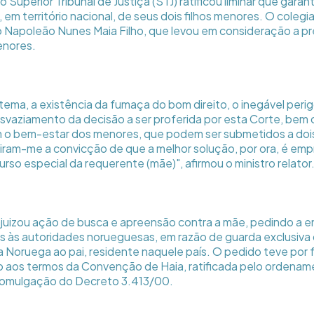
o Superior Tribunal de Justiça (STJ) ratificou liminar que gara
a, em território nacional, de seus dois filhos menores. O coleg
tro Napoleão Nunes Maia Filho, que levou em consideração a
enores.
 tema, a existência da fumaça do bom direito, o inegável peri
esvaziamento da decisão a ser proferida por esta Corte, bem
o bem-estar dos menores, que podem ser submetidos a doi
tiram-me a convicção de que a melhor solução, por ora, é emp
rso especial da requerente (mãe)", afirmou o ministro relator
ajuizou ação de busca e apreensão contra a mãe, pedindo a 
es às autoridades norueguesas, em razão de guarda exclusiva 
da Noruega ao pai, residente naquele país. O pedido teve por
o aos termos da Convenção de Haia, ratificada pelo ordename
promulgação do Decreto 3.413/00.