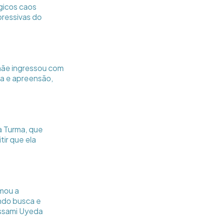
gicos caos
pressivas do
 mãe ingressou com
a e apreensão,
ra Turma, que
tir que ela
rmou a
ndo busca e
ssami Uyeda