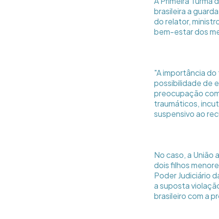
A Primeira Turma d
brasileira a guard
do relator, minis
bem-estar dos m
"A importância do
possibilidade de 
preocupação com 
traumáticos, incu
suspensivo ao recu
No caso, a União 
dois filhos menor
Poder Judiciário 
a suposta violaçã
brasileiro com a 