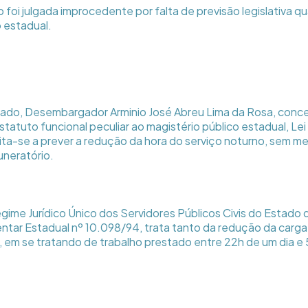
 foi julgada improcedente por falta de previsão legislativa q
o estadual.
dado, Desembargador Arminio José Abreu Lima da Rosa, conce
tatuto funcional peculiar ao magistério público estadual, Lei
imita-se a prever a redução da hora do serviço noturno, sem 
neratório.
egime Jurídico Único dos Servidores Públicos Civis do Estado
ntar Estadual nº 10.098/94, trata tanto da redução da carga
, em se tratando de trabalho prestado entre 22h de um dia e 