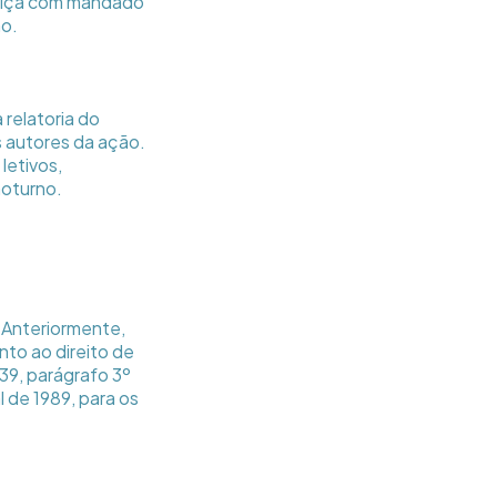
stiça com mandado
no.
relatoria do
 autores da ação.
letivos,
noturno.
 Anteriormente,
to ao direito de
 39, parágrafo 3º
l de 1989, para os