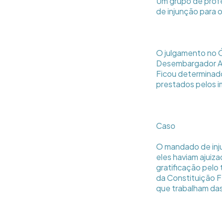
Um grupo de profe
de injunção para o
O julgamento no Ó
Desembargador Ar
Ficou determinado
prestados pelos i
Caso
O mandado de inju
eles haviam ajuiz
gratificação pelo 
da Constituição Fe
que trabalham das