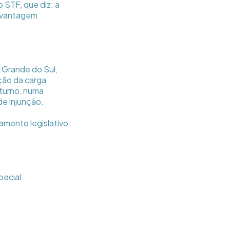
STF, que diz: a
i vantagem
o Grande do Sul,
ução da carga
oturno, numa
de injunção.
amento legislativo
ecial.