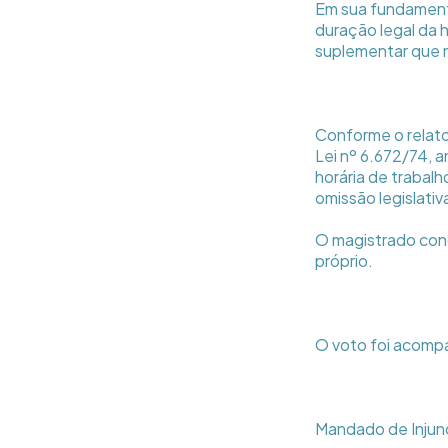
Em sua fundament
duração legal da 
suplementar que nã
Conforme o relator
Lei nº 6.672/74, 
horária de trabal
omissão legislati
O magistrado conc
próprio.
O voto foi acomp
Mandado de Inju