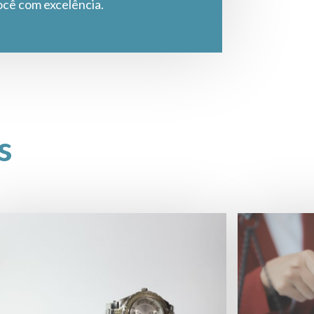
ocê com excelência.
s