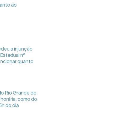
uanto ao
deu a injunção
 Estadual nº
mencionar quanto
 do Rio Grande do
 horária, como do
5h do dia