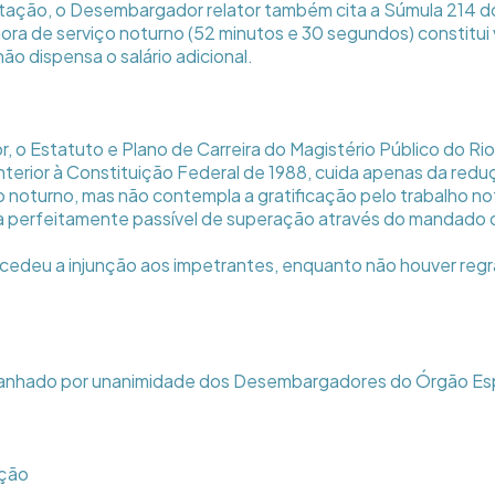
ação, o Desembargador relator também cita a Súmula 214 do 
hora de serviço noturno (52 minutos e 30 segundos) constitu
o dispensa o salário adicional.
, o Estatuto e Plano de Carreira do Magistério Público do Ri
anterior à Constituição Federal de 1988, cuida apenas da red
ho noturno, mas não contempla a gratificação pelo trabalho n
va perfeitamente passível de superação através do mandado 
edeu a injunção aos impetrantes, enquanto não houver regr
anhado por unanimidade dos Desembargadores do Órgão Esp
nção