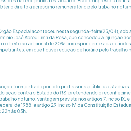
ssores da rede pública estadual do Estado ingressou na Ju
bter o direito a acréscimo remuneratório pelo trabalho notur
rgão Especial aconteceu nesta segunda-feira(23/04), sob a 
minio José Abreu Lima da Rosa, que concedeu a injunção aos
 o direito ao adicional de 20% correspondente aos períodos 
mpetrantes, em que houve redução de horário pelo trabalho 
nção foi impetrado por oito professores públicos estaduais.
ado ação contra o Estado do RS, pretendendo o reconhecimen
trabalho noturno, vantagem prevista nos artigos 7, inciso IX, e
deral de 1988, e artigo 29, inciso IV, da Constituição Estadua
 22h às 05h.