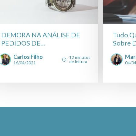
DEMORA NA ANÁLISE DE
Tudo Qu
PEDIDOS DE
Sobre D
REEQUILÍBRIO,...
Carlos Filho
Mar
12 minutos
de leitura
16/04/2021
04/0