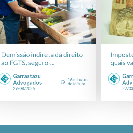
Demissão indireta dá direito
Impost
ao FGTS, seguro-...
quais va
Garrastazu
Gar
16 minutos
Advogados
Adv
de leitura
29/08/2025
27/0