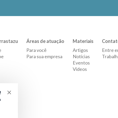
rrastazu
Áreas de atuação
Materiais
Contat
e
Para você
Artigos
Entre e
pe
Para sua empresa
Notícias
Trabalh
Eventos
Vídeos
e
a