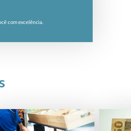
ocê com excelência.
s