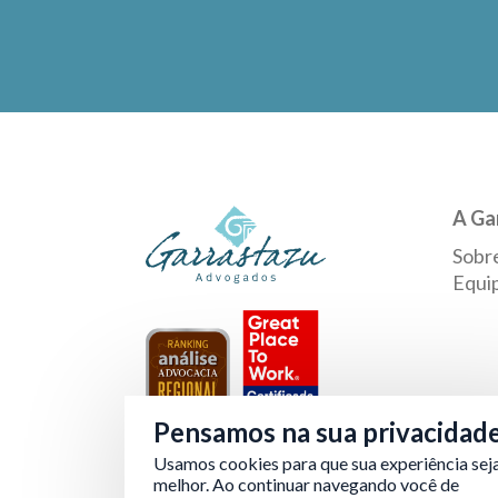
A Ga
Sobr
Equi
Pensamos na sua privacidad
Usamos cookies para que sua experiência sej
Verificada por
melhor. Ao continuar navegando você de