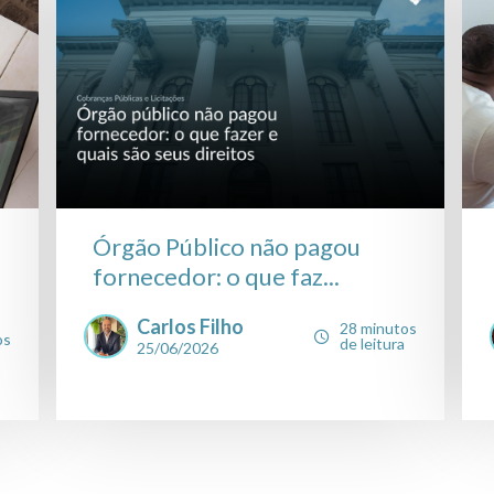
Órgão Público não pagou
fornecedor: o que faz...
Carlos Filho
28 minutos
os
de leitura
25/06/2026