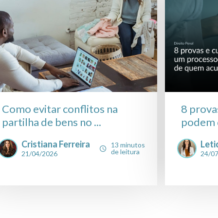
Como evitar conflitos na
8 prova
partilha de bens no ...
podem d
Cristiana Ferreira
Leti
13 minutos
de leitura
21/04/2026
24/0