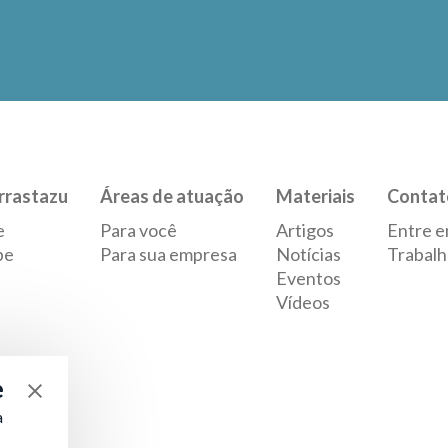
rrastazu
Áreas de atuação
Materiais
Contat
e
Para você
Artigos
Entre e
pe
Para sua empresa
Notícias
Trabalh
Eventos
Vídeos
e
a