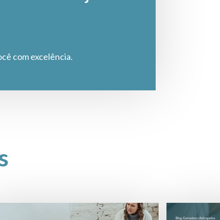
ocê com excelência.
s