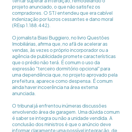
tentar superar a interdição, remodelando o
projeto anunciado, o que não satisfez os
compradores. O STJ entendeu que era cabível
indenização por lucros cessantes e dano moral
(REsp 1.188.442).
O jornalista Biasi Buggiero, no livro Questões
Imobiliárias, afirma que, no afã de acelerar as
vendas, às vezes o próprio incorporador ou a
agência de publicidade promete características
que o prédio não terá. É comum o uso da
expressão "terceiro dormitório opcional" para
uma dependência que, no projeto aprovado pela
prefeitura, aparece como despensa. É comum
ainda haver incoerência na área externa
anunciada.
O tribunal já enfrentou inúmeras discussões
envolvendo área de garagem. Uma dúvida comum
é saber se integra ou não a unidade vendida. A
conclusão dos ministros é que o anúncio deve
informar claramente uma possível integração, de