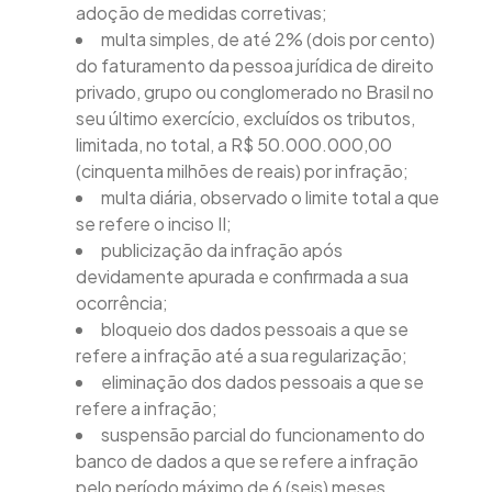
adoção de medidas corretivas;
multa simples, de até 2% (dois por cento)
do faturamento da pessoa jurídica de direito
privado, grupo ou conglomerado no Brasil no
seu último exercício, excluídos os tributos,
limitada, no total, a R$ 50.000.000,00
(cinquenta milhões de reais) por infração;
multa diária, observado o limite total a que
se refere o inciso II;
publicização da infração após
devidamente apurada e confirmada a sua
ocorrência;
bloqueio dos dados pessoais a que se
refere a infração até a sua regularização;
eliminação dos dados pessoais a que se
refere a infração;
suspensão parcial do funcionamento do
banco de dados a que se refere a infração
pelo período máximo de 6 (seis) meses,