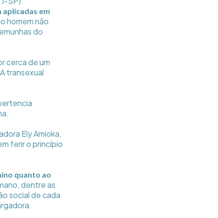
TJ-SP)
 aplicadas em
, o homem não
stemunhas do
or cerca de um
A transexual
 pertencia
ha.
dora Ely Amioka,
em ferir o princípio
inino quanto ao
umano, dentre as
ão social de cada
argadora.