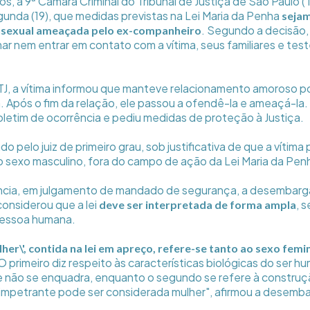
os, a 9ª Câmara Criminal do Tribunal de Justiça de São Paulo (
unda (19), que medidas previstas na Lei Maria da Penha
sejam
. Segundo a decisão
nsexual ameaçada pelo ex-companheiro
ar nem entrar em contato com a vítima, seus familiares e te
J, a vítima informou que manteve relacionamento amoroso p
Após o fim da relação, ele passou a ofendê-la e ameaçá-la. 
oletim de ocorrência e pediu medidas de proteção à Justiça.
o pelo juiz de primeiro grau, sob justificativa de que a vítima
 sexo masculino, fora do campo de ação da Lei Maria da Pen
ncia, em julgamento de mandado de segurança, a desembarga
considerou que a lei
, s
deve ser interpretada de forma ampla
pessoa humana.
her\', contida na lei em apreço, refere-se tanto ao sexo fem
O primeiro diz respeito às características biológicas do ser h
e não se enquadra, enquanto o segundo se refere à construç
 a impetrante pode ser considerada mulher", afirmou a desemb