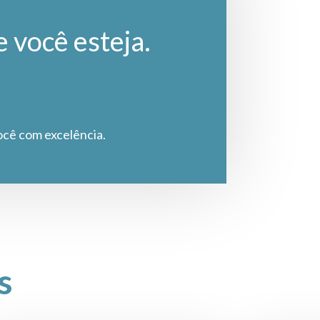
e você esteja.
ocê com excelência.
s