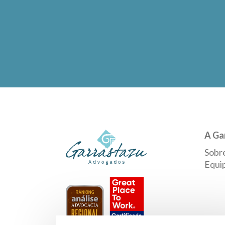
A Ga
Sobr
Equi