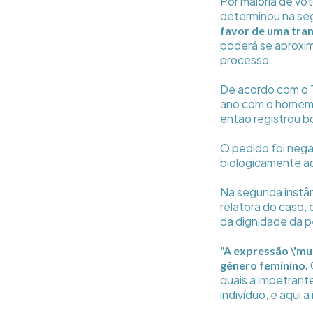
Por maioria de vot
determinou na seg
favor de uma tra
poderá se aproxim
processo.
De acordo com o T
ano com o homem. 
então registrou b
O pedido foi negad
biologicamente ao
Na segunda instâ
relatora do caso, 
da dignidade da 
"A expressão \'mul
gênero feminino.
quais a impetrant
indivíduo, e aqui