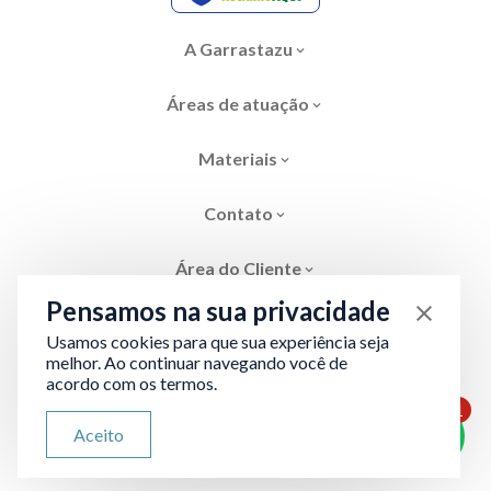
A Garrastazu
Áreas de atuação
Materiais
Contato
Área do Cliente
Pensamos na sua privacidade
Usamos cookies para que sua experiência seja
melhor. Ao continuar navegando você de
acordo com os termos.
Área restrita
Termos de Privacidade
1
ATENDIMENTO VIA WHATSAPP
Aceito
Olá, qual seu problema jurídico?
Desenvolvido por
Evolve