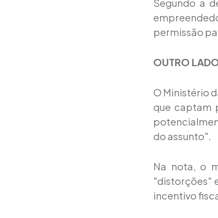
Segundo a de
empreendedor 
permissão par
OUTRO LAD
O Ministério 
que captam p
potencialment
do assunto".
Na nota, o 
"distorções" 
incentivo fis