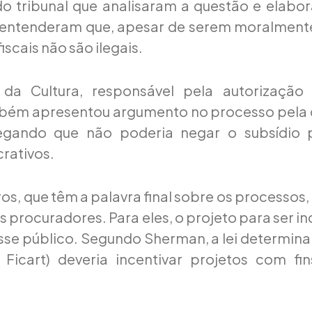
do tribunal que analisaram a questão e elabo
 entenderam que, apesar de serem moralmente 
fiscais não são ilegais.
 da Cultura, responsável pela autorização
ambém apresentou argumento no processo pela
legando que não poderia negar o subsídio 
crativos.
ros, que têm a palavra final sobre os processo
s procuradores. Para eles, o projeto para ser i
esse público. Segundo Sherman, a lei determin
o Ficart) deveria incentivar projetos com f