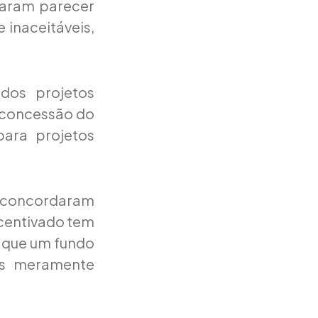
raram parecer
inaceitáveis,
 dos projetos
 concessão do
para projetos
s, concordaram
ncentivado tem
a que um fundo
ins meramente