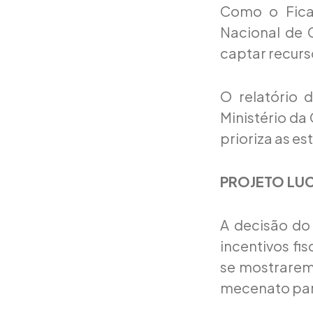
Como o Ficar
Nacional de 
captar recurs
O relatório 
Ministério da 
prioriza as e
PROJETO LU
A decisão do
incentivos fi
se mostrarem
mecenato par