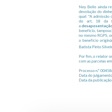
Ney Bello ainda re
devolução do dinhei
qual: "A admissão 
do art. 18 da Le
a
desaposentaçã
benefício, tampou
no mesmo RGPS, ou 
o benefício origin
Batista Pinto Silvei
Por fim, o relator 
com as parcelas em
Processo n.º 0045
Data do julgament
Data da publicação