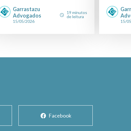
Garrastazu
Gar
19 minutos
Advogados
Adv
de leitura
15/05/2026
15/0
Facebook