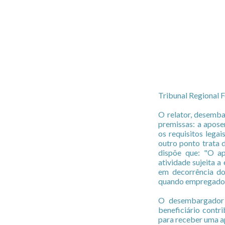
Tribunal Regional F
O relator, desemba
premissas: a apose
os requisitos lega
outro ponto trata d
dispõe que: "O a
atividade sujeita a
em decorrência do 
quando empregado". 
O desembargador a
beneficiário contr
para receber uma a