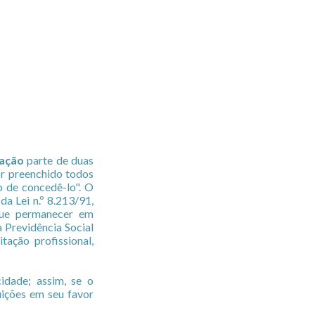
ação
parte de duas
or preenchido todos
o de concedê-lo". O
, da Lei n.º 8.213/91,
que permanecer em
a Previdência Social
tação profissional,
idade; assim, se o
uições em seu favor