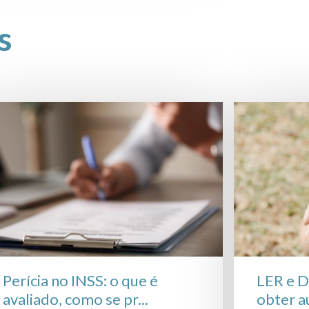
s
Perícia no INSS: o que é
LER e 
avaliado, como se pr...
obter au