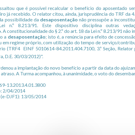
ssaltou que é possível recalcular o benefício do aposentado s
ro já recebido. O relator citou, ainda, jurisprudência do TRF da 4
da possibilidade da
desaposentação
não pressupõe a inconstitu
i n.º 8.213/91. Este dispositivo disciplina outras vedaç
o
. A constitucionalidade do § 2.º do art. 18 da Lei n.º 8.213/91 não
co a
desaposentação
; isto é, a renúncia para efeito de concess
em regime próprio, com utilização do tempo de serviço/contri
ário (TRF4  EINF 5010614-84.2011.404.7100, 3.ª Seção, Relator
ra, D.E. 30/03/2012)".
ordenou a implantação do novo benefício a partir da data do ajuiza
 atraso. A Turma acompanhou, à unanimidade, o voto do desemba
869-13.2013.4.01.3800
o: 2/04/2014
 (e-DJF1): 13/05/2014