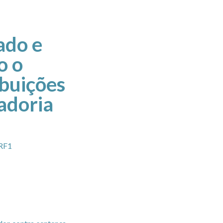
ado e
o o
ibuições
adoria
TRF1