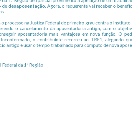
 da 1.ª Região deu parcial provimento à apelação de um trabalha
o de
desaposentação
. Agora, o requerente vai receber o benefí
as.
o processo na Justiça Federal de primeiro grau contra o Institut
querendo o cancelamento da aposentadoria antiga, com o objeti
onseguir aposentadoria mais vantajosa em nova função. O pe
a. Inconformado, o contribuinte recorreu ao TRF1, alegando q
ício antigo e usar o tempo trabalhado para cômputo de nova apos