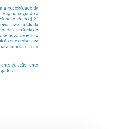
em a necessidade da
.ª Região, segundo a
cionalidade do § 2.º
ões, não incluída
 impede a renúncia do
ão de novo benefício
buição que embasava
 para acórdão: João
mento da ação, junto
rgador.