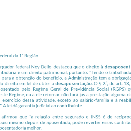
ederal da 1ª Região
rgador federal Ney Bello, destacou que o direito à
desaposent
ntadoria é um direito patrimonial, portanto: "Tendo o trabalhad
is para a obtenção do benefício, a Administração tem a obrigaçã
o direito em lei de obter a
desaposentação
. O § 2.º, do art. 18
posentado pelo Regime Geral de Previdência Social (RGPS) 
 este Regime, ou a ele retornar, não fará jus a prestação alguma d
exercício dessa atividade, exceto ao salário-família e à reabili
A lei dá garantia judicial ao contribuinte.
firmou que "a relação entre segurado e INSS é de reciproc
ibuiu mesmo depois de aposentado, pode reverter essas contrib
posentadoria melhor.