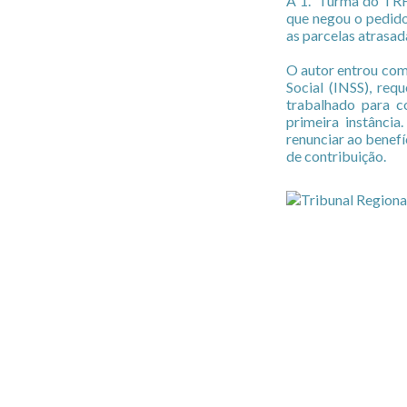
A 1.ª Turma do TRF
que negou o pedid
as parcelas atrasad
O autor entrou com 
Social (INSS), re
trabalhado para c
primeira instânci
renunciar ao benef
de contribuição.