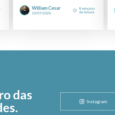
William Cesar
s
8 minutos
de leitura
10/07/2026
ro das
Instagram
des.