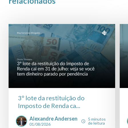
relacionados
3º lote da restituição do
Imposto de Renda ca...
Alexandre Andersen
5 minutos
de leitura
01/08/2026