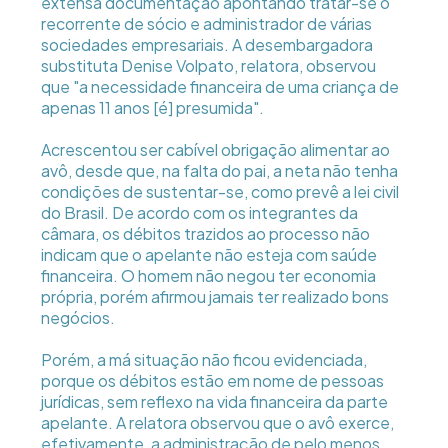
extensa documentação apontando tratar-se o
recorrente de sócio e administrador de várias
sociedades empresariais. A desembargadora
substituta Denise Volpato, relatora, observou
que "a necessidade financeira de uma criança de
apenas 11 anos [é] presumida".
Acrescentou ser cabível obrigação alimentar ao
avô, desde que, na falta do pai, a neta não tenha
condições de sustentar-se, como prevê a lei civil
do Brasil. De acordo com os integrantes da
câmara, os débitos trazidos ao processo não
indicam que o apelante não esteja com saúde
financeira. O homem não negou ter economia
própria, porém afirmou jamais ter realizado bons
negócios.
Porém, a má situação não ficou evidenciada,
porque os débitos estão em nome de pessoas
jurídicas, sem reflexo na vida financeira da parte
apelante. A relatora observou que o avô exerce,
efetivamente, a administração de pelo menos