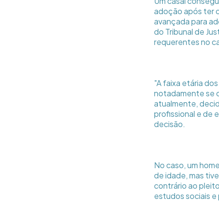
Um casal conseguiu
adoção após ter o 
avançada para ado
do Tribunal de Jus
requerentes no c
"A faixa etária d
notadamente se co
atualmente, decid
profissional e de
decisão.
No caso, um homem
de idade, mas tiv
contrário ao pleit
estudos sociais e