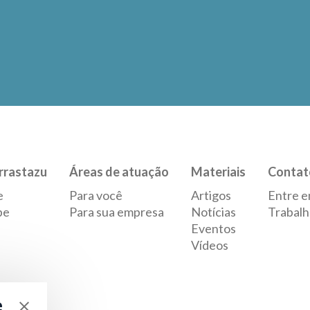
rrastazu
Áreas de atuação
Materiais
Contat
e
Para você
Artigos
Entre e
pe
Para sua empresa
Notícias
Trabalh
Eventos
Vídeos
e