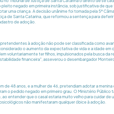
 no Tribunal de Justiça de Santa Catarina o direito de se cada
pleito negado em primeira instância, sob justificativa de que
tar uma criança. A decisão unânime foi tomada pela 5ª Câmara
tiça de Santa Catarina, que reformou a sentença para deferir 
adastro de adoção.
os pretendentes à adoção não pode ser classificada como ava
nsiderado o aumento da expectativa de vida e a idade em q
em voluntariamente ter filhos, impulsionados pela busca da r
 estabilidade financeira", asseverou o desembargador Monteiro
 de 48 anos, e a mulher de 46, pretendiam adotar a menina 
eram o pedido negado em primeiro grau. O Ministério Público 
o, ao entender que o casal estaria muito velho para cuidar de 
 psicológicos não manifestaram qualquer óbice à adoção.