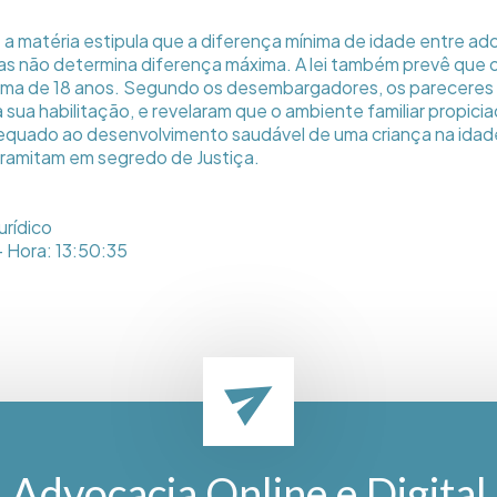
e a matéria estipula que a diferença mínima de idade entre a
mas não determina diferença máxima. A lei também prevê que
ima de 18 anos. Segundo os desembargadores, os pareceres 
 sua habilitação, e revelaram que o ambiente familiar propici
equado ao desenvolvimento saudável de uma criança na idad
tramitam em segredo de Justiça.
urídico
- Hora: 13:50:35
Advocacia Online e Digital