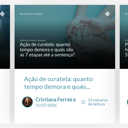
Ação de curatela: quanto
tempo demora e quais...
Cristiana Ferreira
s
19 minutos
de leitura
31/07/2026