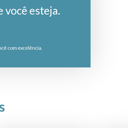
e você esteja.
ocê com excelência.
s