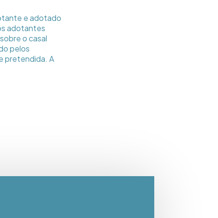
dotante e adotado
 os adotantes
sobre o casal
ado pelos
e pretendida. A