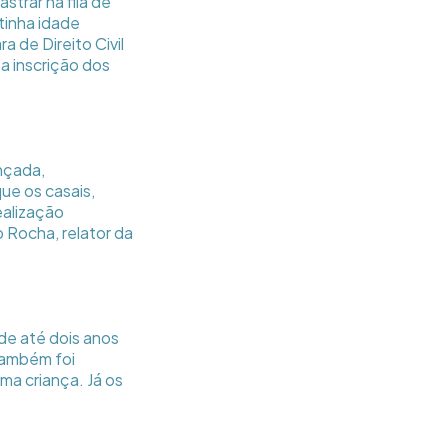
strar na fila de
 tinha idade
 de Direito Civil
a inscrição dos
nçada,
ue os casais,
ealização
 Rocha, relator da
de até dois anos
também foi
uma criança. Já os