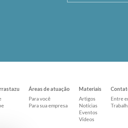
rrastazu
Áreas de atuação
Materiais
Contat
e
Para você
Artigos
Entre e
pe
Para sua empresa
Notícias
Trabalh
Eventos
Vídeos