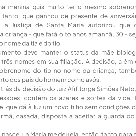
uma menina quis muito ter o mesmo sobreno
s tanto, que ganhou de presente de aniversár
 a Justiça de Santa Maria autorizou que 
 criança - que fará oito anos amanhã, 30 - s
 nome da tia e do tio.
mento deve manter o status da mãe biológi
 três nomes em sua filiação. A decisão, além 
sobrenome do tio no nome da criança, tam
to dos pais do homem como avós.
 trás da decisão do Juiz Afif Jorge Simões Neto
cessões, contém os azares e sortes da vida. 
e, que dá à luz um novo filho sem condições d
irmã, casada, disposta a aceitar a guarda d
a nasceu, a Maria me deu ela, então, tanto par