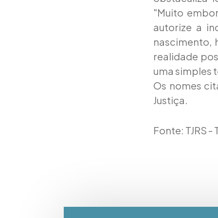
"Muito embor
autorize a i
nascimento, h
realidade pos
uma simples te
Os nomes cita
Justiça.
Fonte: TJRS - 