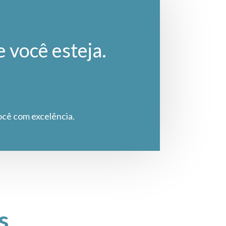
e você esteja.
ocê com excelência.
s