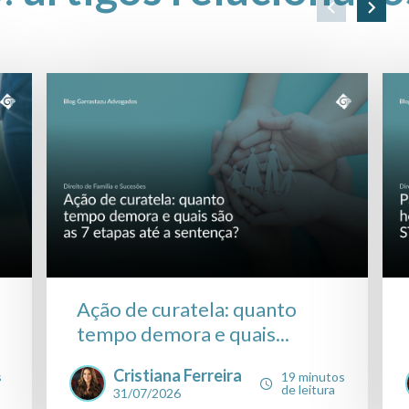
Ação de curatela: quanto
tempo demora e quais...
Cristiana Ferreira
s
19 minutos
de leitura
31/07/2026