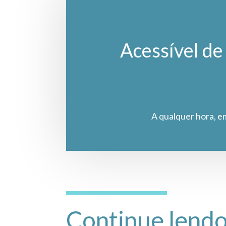
Acessível de 
A qualquer hora, e
Continue lend