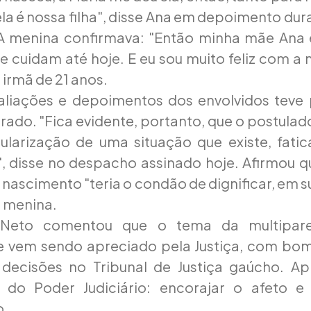
la é nossa filha", disse Ana em depoimento dur
 A menina confirmava: "Então minha mãe Ana
 cuidam até hoje. E eu sou muito feliz com a m
 irmã de 21 anos.
valiações e depoimentos dos envolvidos teve 
rado. "Fica evidente, portanto, que o postulad
ularização de uma situação que existe, fatic
, disse no despacho assinado hoje. Afirmou 
 nascimento "teria o condão de dignificar, em s
a menina.
 Neto comentou que o tema da multipare
 vem sendo apreciado pela Justiça, com bo
decisões no Tribunal de Justiça gaúcho. Ap
l do Poder Judiciário: encorajar o afeto 
o.