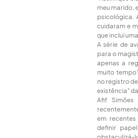
meu marido, e
psicológica.
cuidaram e me
que inclui uma
A série de a
para o magist
apenas a reg
muito tempo"
no registro de
existência" d
Afif Simões
recentemente
em recentes 
definir pape
obstaculizá-l