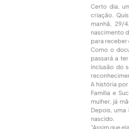
Certo dia, 
criação. Qui
manhã, 29/4,
nascimento da
para receber o
Como o docu
passará a ter
inclusão do 
reconhecimen
A história por
Família e Su
mulher, já mã
Depois, uma 
nascido.
"Assim que el