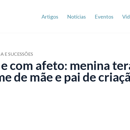
Artigos
Notícias
Eventos
Víd
IA E SUCESSÕES
 e com afeto: menina ter
me de mãe e pai de criaç