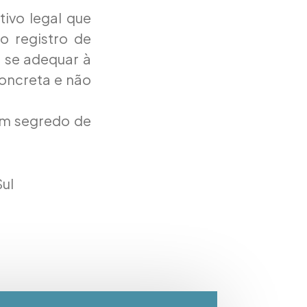
ivo legal que
o registro de
e se adequar à
concreta e não
 em segredo de
Sul