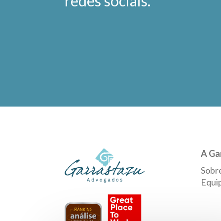
redes sociais.
A Ga
Sobr
Equi