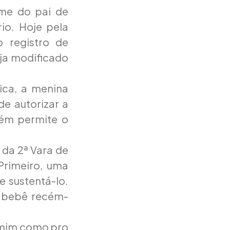
me do pai de
io. Hoje pela
o registro de
eja modificado
ca, a menina
de autorizar a
bém permite o
, da 2ª Vara de
Primeiro, uma
e sustentá-lo.
o bebê recém-
a mim como pro