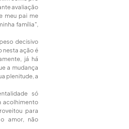
ante avaliação
 e meu pai me
inha família",
peso decisivo
o nesta ação é
amente, já há
que a mudança
ua plenitude, a
ntalidade só
m acolhimento
roveitou para
e o amor, não