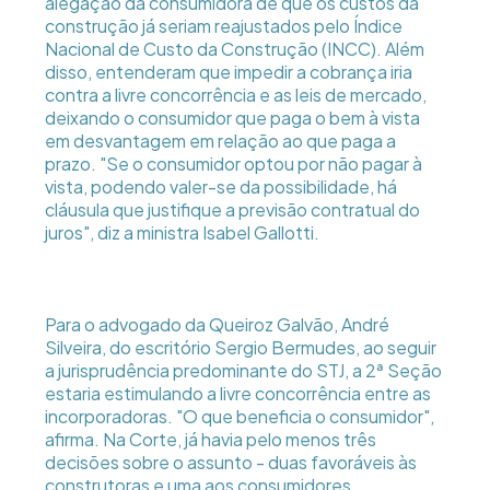
alegação da consumidora de que os custos da
construção já seriam reajustados pelo Índice
Nacional de Custo da Construção (INCC). Além
disso, entenderam que impedir a cobrança iria
contra a livre concorrência e as leis de mercado,
deixando o consumidor que paga o bem à vista
em desvantagem em relação ao que paga a
prazo. "Se o consumidor optou por não pagar à
vista, podendo valer-se da possibilidade, há
cláusula que justifique a previsão contratual do
juros", diz a ministra Isabel Gallotti.
Para o advogado da Queiroz Galvão, André
Silveira, do escritório Sergio Bermudes, ao seguir
a jurisprudência predominante do STJ, a 2ª Seção
estaria estimulando a livre concorrência entre as
incorporadoras. "O que beneficia o consumidor",
afirma. Na Corte, já havia pelo menos três
decisões sobre o assunto - duas favoráveis às
construtoras e uma aos consumidores.