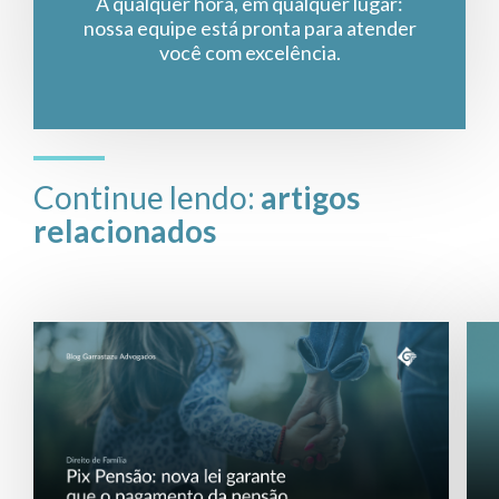
A qualquer hora, em qualquer lugar:
nossa equipe está pronta para atender
você com excelência.
Continue lendo:
artigos
relacionados