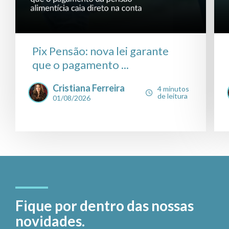
Pix Pensão: nova lei garante
que o pagamento ...
Cristiana Ferreira
4 minutos
de leitura
01/08/2026
Fique por dentro das nossas
novidades.