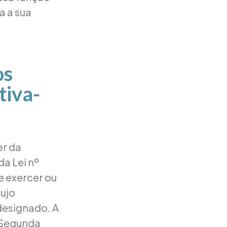
a a sua
os
tiva-
er da
da Lei nº
e exercer ou
ujo
designado. A
-Segunda