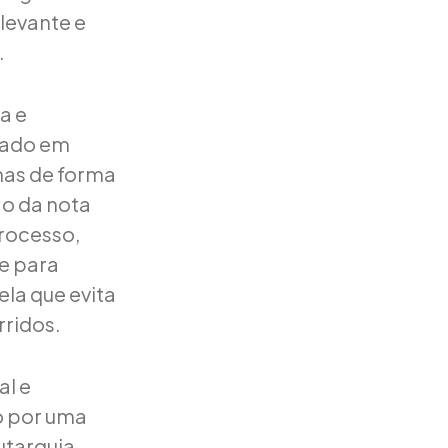
elevante e
.
a e
zado em
enas de forma
ão da nota
processo,
e para
ela que evita
rridos.
al e
o por uma
utarquia