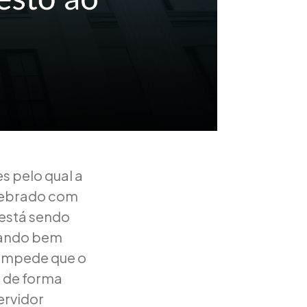
s pelo qual a
lebrado com
 está sendo
uando bem
e impede que o
a de forma
ervidor