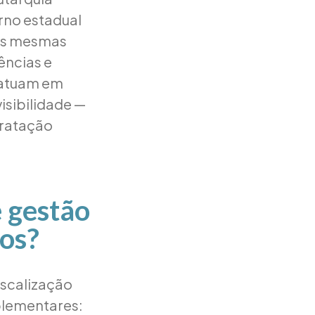
rno estadual
 as mesmas
ências e
 atuam em
isibilidade —
tratação
e gestão
cos?
iscalização
plementares: