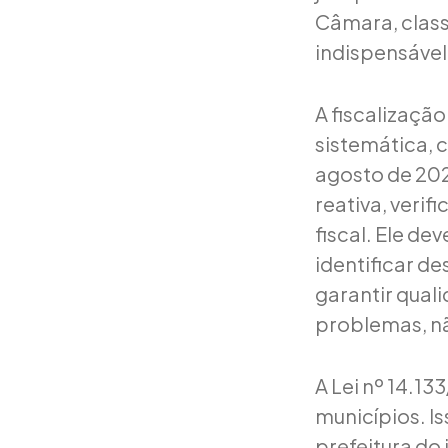
Câmara, classi
indispensável
A fiscalização
sistemática, 
agosto de 2025
reativa, veri
fiscal. Ele d
identificar d
garantir quali
problemas, nã
A Lei nº 14.13
municípios. I
prefeitura do