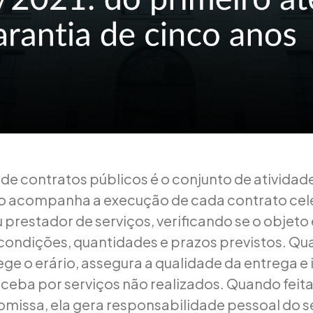
 de contratos públicos é o conjunto de atividade
o acompanha a execução de cada contrato ce
 prestador de serviços, verificando se o objeto
condições, quantidades e prazos previstos. Q
tege o erário, assegura a qualidade da entrega 
ceba por serviços não realizados. Quando feit
 omissa, ela gera responsabilidade pessoal do s