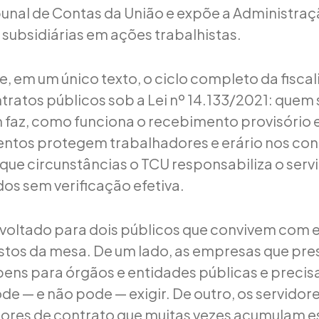
bunal de Contas da União e expõe a Administraç
ubsidiárias em ações trabalhistas.
e, em um único texto, o ciclo completo da fisca
tratos públicos sob a Lei nº 14.133/2021: quem 
 faz, como funciona o recebimento provisório e 
entos protegem trabalhadores e erário nos co
 que circunstâncias o TCU responsabiliza o serv
dos sem verificação efetiva.
voltado para dois públicos que convivem com 
tos da mesa. De um lado, as empresas que pre
ens para órgãos e entidades públicas e precis
ode — e não pode — exigir. De outro, os servido
stores de contrato que muitas vezes acumulam 