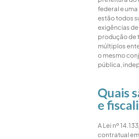
federal e uma
estão todos s
exigências de 
produção de 
múltiplos ente
o mesmo conj
pública, ind
Quais s
e fisca
A Lei nº 14.13
contratual em