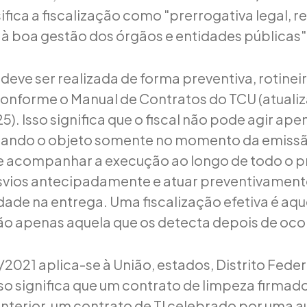
fica a fiscalização como "prerrogativa legal, r
 à boa gestão dos órgãos e entidades públicas"
 deve ser realizada de forma preventiva, rotineir
conforme o Manual de Contratos do TCU (atuali
). Isso significa que o fiscal não pode agir ap
ficando o objeto somente no momento da emiss
eve acompanhar a execução ao longo de todo o 
esvios antecipadamente e atuar preventivament
dade na entrega. Uma fiscalização efetiva é aqu
o apenas aquela que os detecta depois de oco
3/2021 aplica-se à União, estados, Distrito Feder
sso significa que um contrato de limpeza firmad
 interior, um contrato de TI celebrado por uma a