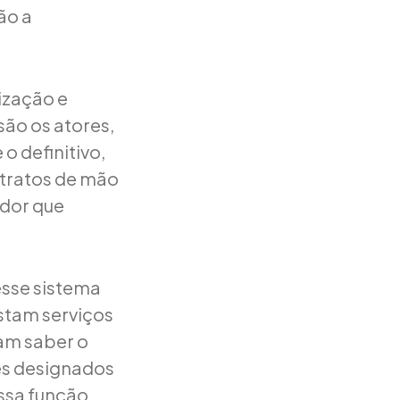
ão a
lização e
são os atores,
o definitivo,
ntratos de mão
idor que
esse sistema
stam serviços
am saber o
res designados
essa função