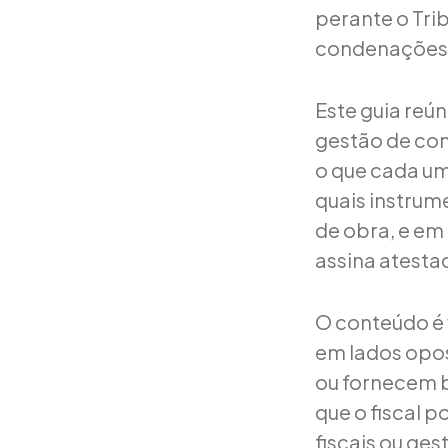
perante o Tri
condenações s
Este guia reún
gestão de con
o que cada um
quais instrum
de obra, e em
assina atesta
O conteúdo é 
em lados opos
ou fornecem b
que o fiscal p
fiscais ou ge