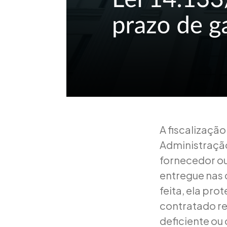
A fiscalização
Administraçã
fornecedor ou
entregue nas 
feita, ela pro
contratado re
deficiente ou