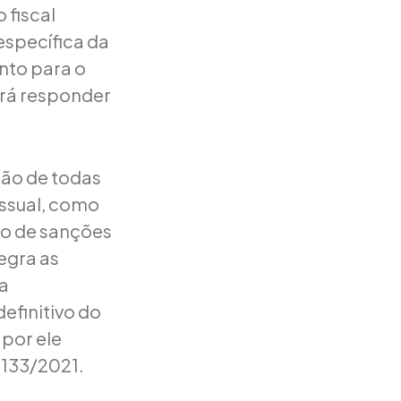
o fiscal
específica da
nto para o
ará responder
ção de todas
essual, como
ão de sanções
tegra as
 a
efinitivo do
 por ele
4.133/2021.