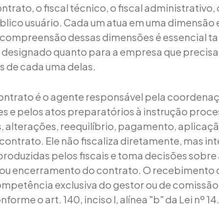
trato, o fiscal técnico, o fiscal administrativo, 
público usuário. Cada um atua em uma dimensão 
 compreensão dessas dimensões é essencial ta
é designado quanto para a empresa que precis
es de cada uma delas.
ontrato é o agente responsável pela coordena
ões e pelos atos preparatórios à instrução proc
 alterações, reequilíbrio, pagamento, aplicaç
contrato. Ele não fiscaliza diretamente, mas in
roduzidas pelos fiscais e toma decisões sobre
ou encerramento do contrato. O recebimento d
ompetência exclusiva do gestor ou de comissão
forme o art. 140, inciso I, alínea "b" da Lei nº 1