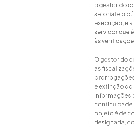
o gestor do con
setorial e o 
execução, e a
servidor que 
às verificaçõ
O gestor do c
as fiscalizaç
prorrogações,
e extinção do 
informações p
continuidade 
objeto é de c
designada, con