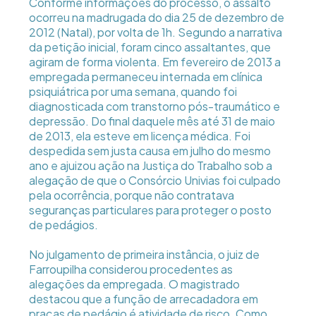
Conforme informações do processo, o assalto
ocorreu na madrugada do dia 25 de dezembro de
2012 (Natal), por volta de 1h. Segundo a narrativa
da petição inicial, foram cinco assaltantes, que
agiram de forma violenta. Em fevereiro de 2013 a
empregada permaneceu internada em clínica
psiquiátrica por uma semana, quando foi
diagnosticada com transtorno pós-traumático e
depressão. Do final daquele mês até 31 de maio
de 2013, ela esteve em licença médica. Foi
despedida sem justa causa em julho do mesmo
ano e ajuizou ação na Justiça do Trabalho sob a
alegação de que o Consórcio Univias foi culpado
pela ocorrência, porque não contratava
seguranças particulares para proteger o posto
de pedágios.
No julgamento de primeira instância, o juiz de
Farroupilha considerou procedentes as
alegações da empregada. O magistrado
destacou que a função de arrecadadora em
praças de pedágio é atividade de risco. Como