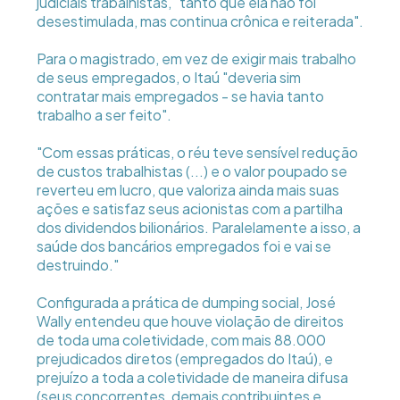
judiciais trabalhistas, "tanto que ela não foi
desestimulada, mas continua crônica e reiterada".
Para o magistrado, em vez de exigir mais trabalho
de seus empregados, o Itaú "deveria sim
contratar mais empregados - se havia tanto
trabalho a ser feito".
"Com essas práticas, o réu teve sensível redução
de custos trabalhistas (...) e o valor poupado se
reverteu em lucro, que valoriza ainda mais suas
ações e satisfaz seus acionistas com a partilha
dos dividendos bilionários. Paralelamente a isso, a
saúde dos bancários empregados foi e vai se
destruindo."
Configurada a prática de dumping social, José
Wally entendeu que houve violação de direitos
de toda uma coletividade, com mais 88.000
prejudicados diretos (empregados do Itaú), e
prejuízo a toda a coletividade de maneira difusa
(seus concorrentes, demais contribuintes e