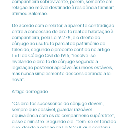
companheira sobrevivente, porém, somente em
relação ao imóvel destinado à residência familiar",
afirmou Salomão.
De acordo com o relator, a aparente contradição
entre a concessão de direito real de habitação à
companheira, pela Lei 9.278, e o direito do
cônjuge ao usufruto parcial do patrimônio do
falecido, segundo o preceito contido no artigo
1.611 do Código Civil de 1916, "resolve-se
nivelando o direito do cônjuge segundo a
legislação posterior aplicável às uniões estáveis,
mas nunca simplesmente desconsiderando a lei
nova".
Artigo derrogado
"Os direitos sucessórios do cônjuge devem,
sempre que possível, guardar razoável
equivalência com os do companheiro supérstite",
disse o ministro. Segundo ele, "tem-se entendido
que, desde a edição da Lei 9.278  que conferiu