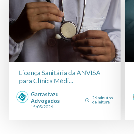
Licença Sanitária da ANVISA
para Clínica Médi...
Garrastazu
26 minutos
Advogados
de leitura
15/05/2026