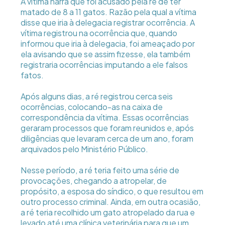
A vítima narra que foi acusado pela ré de ter
matado de 8 a 11 gatos. Razão pela qual a vítima
disse que iria à delegacia registrar ocorrência. A
vítima registrou na ocorrência que, quando
informou que iria à delegacia, foi ameaçado por
ela avisando que se assim fizesse, ela também
registraria ocorrências imputando a ele falsos
fatos.
Após alguns dias, a ré registrou cerca seis
ocorrências, colocando-as na caixa de
correspondência da vítima. Essas ocorrências
geraram processos que foram reunidos e, após
diligências que levaram cerca de um ano, foram
arquivados pelo Ministério Público.
Nesse período, a ré teria feito uma série de
provocações, chegando a atropelar, de
propósito, a esposa do síndico, o que resultou em
outro processo criminal. Ainda, em outra ocasião,
a ré teria recolhido um gato atropelado da rua e
levado até uma clínica veterinária para que um