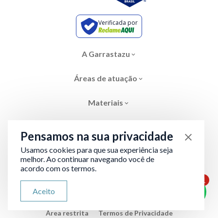
Verificada por
A Garrastazu
Áreas de atuação
Materiais
Contato
Pensamos na sua privacidade
Usamos cookies para que sua experiência seja
Área do Cliente
melhor. Ao continuar navegando você de
acordo com os termos.
1
ATENDIMENTO VIA WHATSAPP
Aceito
Olá, qual seu problema jurídico?
Área restrita
Termos de Privacidade