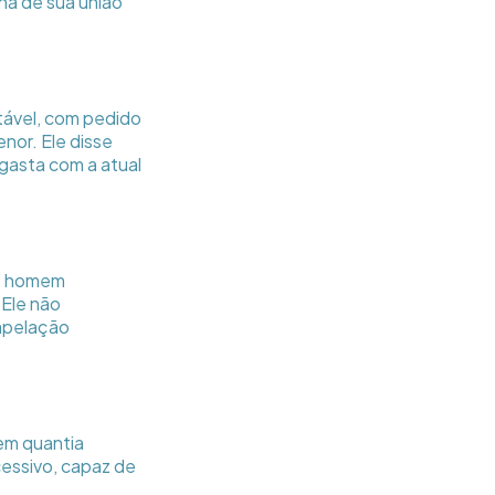
ha de sua união
tável, com pedido
nor. Ele disse
gasta com a atual
 o homem
 Ele não
 apelação
em quantia
cessivo, capaz de