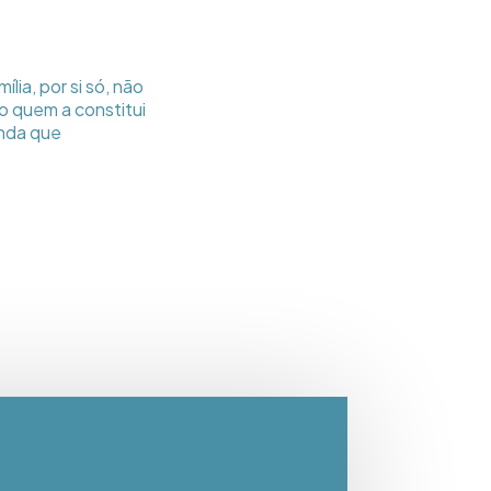
lia, por si só, não
to quem a constitui
inda que