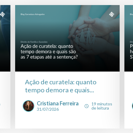
Ação de curatela: quanto
tempo demora e quais...
Cristiana Ferreira
s
19 minutos
de leitura
31/07/2026