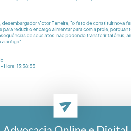
 desembargador Victor Ferreira, "o fato de constituir nova famí
e para reduzir o encargo alimentar para com a prole, porquan
onsequências de seus atos, não podendo transferir tal ônus, a
 a antiga".
io
- Hora: 13:38:55
Advocacia Online e Digital