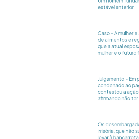
Um homem fundamen
estável anterior.
Caso - A mulher e
de alimentos e re
que a atual espos
mulher e o futuro f
Julgamento - Em p
condenado ao paga
contestou a ação 
afirmando não ter
Os desembargadore
irrisória, que não
levar à bancarrot