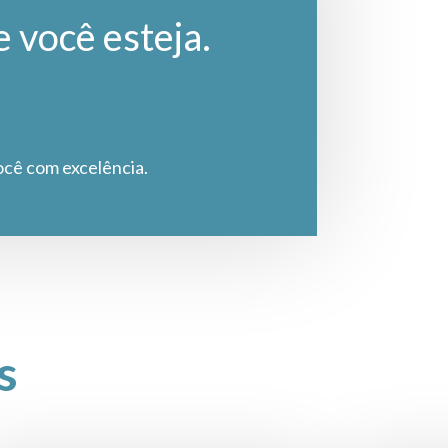
e você esteja.
ocê com excelência.
s