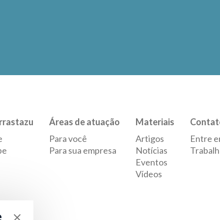
rrastazu
Áreas de atuação
Materiais
Contat
e
Para você
Artigos
Entre e
pe
Para sua empresa
Notícias
Trabalh
Eventos
Vídeos
e