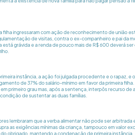
ta a existência de nova família para não pagar pensão à fil
 a filha ingressaram com ação de reconhecimento de união es
gulamentação de visitas, contra o ex-companheiro e pai da me
a está grávida e a renda de pouco mais de R$ 600 deverá ser 
ilho.
rimeira instância, a ação foi julgada procedente e o rapaz, e
mento de 37% do salário-mínimo em favor da primeira filha.
em primeiro grau mas, após a sentença, interpôs recurso de
 condição de sustentar as duas famílias.
s lembraram que a verba alimentar não pode ser arbitrada 
 supra as exigências mínimas da criança, tampouco em valor ex
a do obrigado, mantendo a condenação de primeira instância.