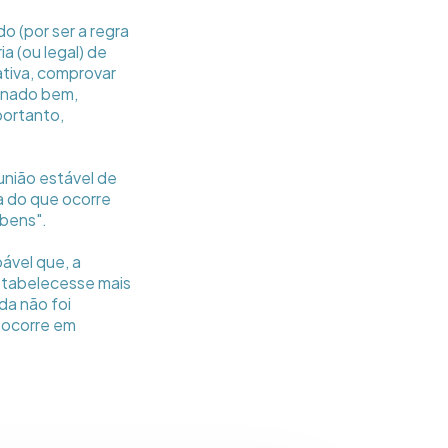
o (por ser a regra
ia (ou legal) de
ativa, comprovar
inado bem,
portanto,
união estável de
a do que ocorre
bens".
ável que, a
estabelecesse mais
da não foi
o ocorre em