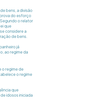
de bens, a divisão
 prova do esforço
 Segundo o relator
lei que
 se considere a
aração de bens.
panheiro já
to, ao regime da
e o regime de
tabelece o regime
gência que
de idosos iniciada