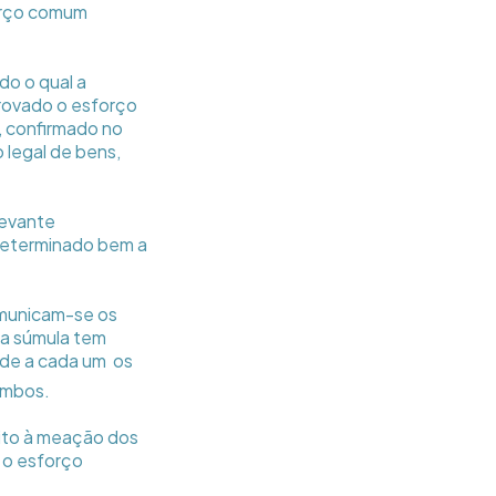
forço comum
do o qual a
rovado o esforço
, confirmado no
 legal de bens,
levante
 determinado bem a
omunicam-se os
 a súmula tem
de a cada um  os
ambos.
eito à meação dos
 o esforço