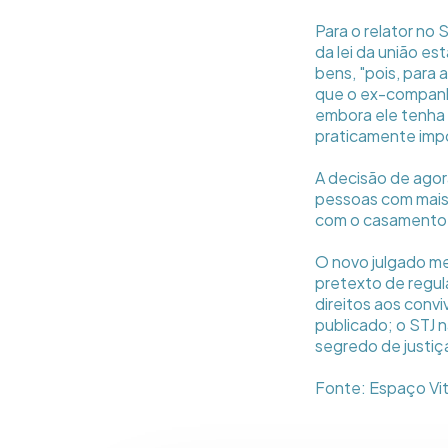
Para o relator no
da lei da união es
bens, "pois, para 
que o ex-companh
embora ele tenha s
praticamente impo
A decisão de agora
pessoas com mais 
com o casamento,
O novo julgado me
pretexto de regul
direitos aos conv
publicado; o STJ 
segredo de justiç
Fonte: Espaço Vit