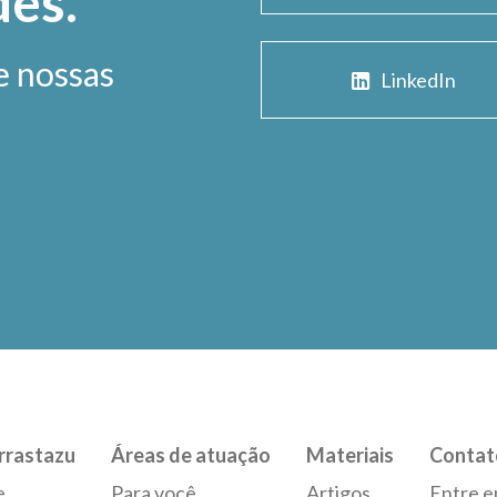
des.
e nossas
LinkedIn
rrastazu
Áreas de atuação
Materiais
Contat
e
Para você
Artigos
Entre e