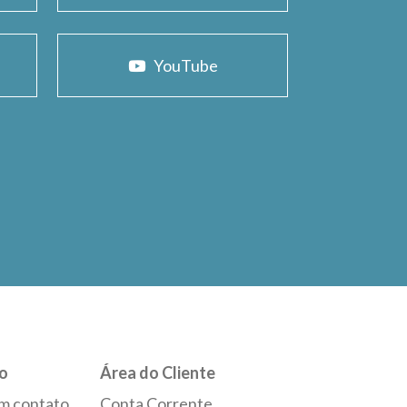
YouTube
o
Área do Cliente
m contato
Conta Corrente