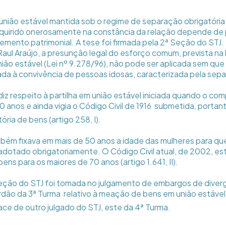
união estável mantida sob o regime de separação obrigatória 
dquirido onerosamente na constância da relação depende de
emento patrimonial. A tese foi firmada pela 2ª Seção do STJ.
Raul Araújo, a presunção legal do esforço comum, prevista na 
ião estável (Lei nº 9.278/96), não pode ser aplicada sem que
da à convivência de pessoas idosas, caracterizada pela sep
iz respeito à partilha em união estável iniciada quando o com
 anos e ainda vigia o Código Civil de 1916  submetida, portan
ria de bens (artigo 258, I).
mbém fixava em mais de 50 anos a idade das mulheres para qu
dotado obrigatoriamente. O Código Civil atual, de 2002, es
ns para os maiores de 70 anos (artigo 1.641, II).
eção do STJ foi tomada no julgamento de embargos de diver
ão da 3ª Turma  relativo à meação de bens em união estável 
ace de outro julgado do STJ, este da 4ª Turma.