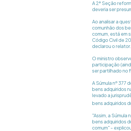
A 2ª Seção refor
deveria ser presu
Ao analisar a que
comunhão dos ben
comum, está em si
Código Civil de 2
declarou o relator
O ministro observ
participação (ain
ser partilhado no f
A Súmula nº 377 d
bens adquiridos n
levado a jurispru
bens adquiridos d
"Assim, a Súmula 
bens adquiridos d
comum" - explicou 