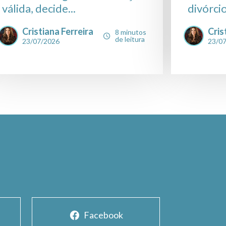
válida, decide...
divórcio
Cristiana Ferreira
Cris
8 minutos
de leitura
23/07/2026
23/0
Facebook