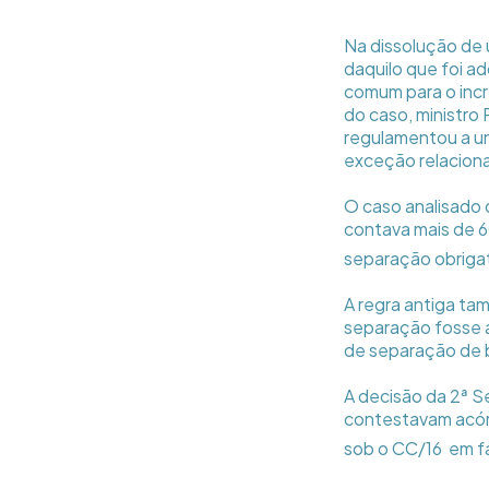
Na dissolução de 
daquilo que foi a
comum para o incr
do caso, ministro 
regulamentou a un
exceção relaciona
O caso analisado d
contava mais de 60
separação obrigató
A regra antiga ta
separação fosse a
de separação de be
A decisão da 2ª S
contestavam acórd
sob o CC/16  em f