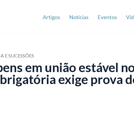
Artigos
Notícias
Eventos
Víd
IA E SUCESSÕES
 bens em união estável n
brigatória exige prova d