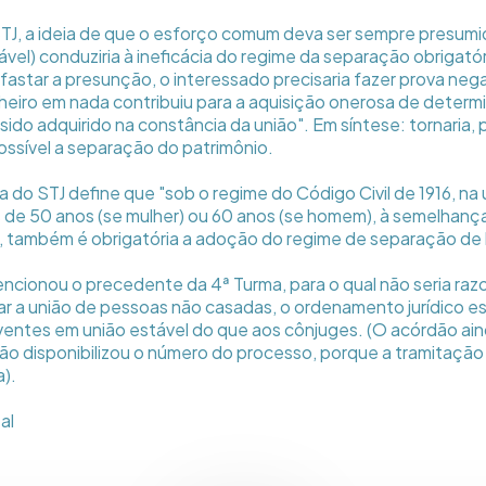
 STJ, a ideia de que o esforço comum deva ser sempre presumid
tável) conduziria à ineficácia do regime da separação obrigatór
afastar a presunção, o interessado precisaria fazer prova neg
eiro em nada contribuiu para a aquisição onerosa de determ
ido adquirido na constância da união". Em síntese: tornaria, 
ssível a separação do patrimônio.
 do STJ define que "sob o regime do Código Civil de 1916, na 
de 50 anos (se mulher) ou 60 anos (se homem), à semelhanç
 também é obrigatória a adoção do regime de separação de 
ncionou o precedente da 4ª Turma, para o qual não seria razo
ar a união de pessoas não casadas, o ordenamento jurídico 
iventes em união estável do que aos cônjuges. (O acórdão ain
não disponibilizou o número do processo, porque a tramitaçã
a).
al