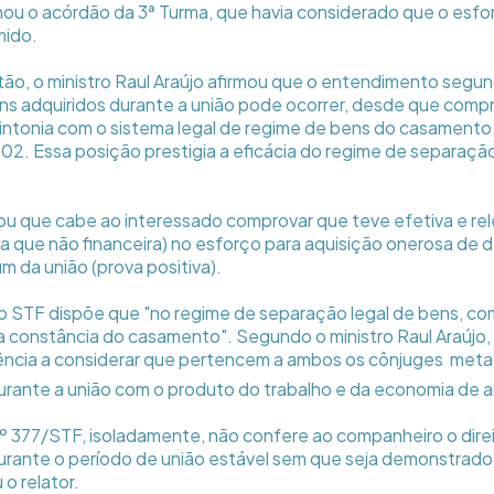
mou o acórdão da 3ª Turma, que havia considerado que o es
mido.
stão, o ministro Raul Araújo afirmou que o entendimento segun
s adquiridos durante a união pode ocorrer, desde que comp
ntonia com o sistema legal de regime de bens do casamento
002. Essa posição prestigia a eficácia do regime de separação
.
ou que cabe ao interessado comprovar que teve efetiva e re
da que não financeira) no esforço para aquisição onerosa de
im da união (prova positiva).
o STF dispõe que "no regime de separação legal de bens, c
a constância do casamento". Segundo o ministro Raul Araújo,
dência a considerar que pertencem a ambos os cônjuges  meta
urante a união com o produto do trabalho e da economia de 
nº 377/STF, isoladamente, não confere ao companheiro o dir
urante o período de união estável sem que seja demonstrado
o relator.