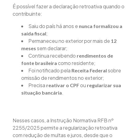
É possível fazer a declaração retroativa quando o
contribuinte:
Saiu do país há anos e
nunca formalizou a
;
saída fiscal
Permaneceu no exterior por mais de
12
sem declarar;
meses
Continua recebendo
rendimentos de
como residente;
fonte brasileira
Foi notificado pela
sobre
Receita Federal
omissão de rendimentos no exterior;
Precisa
ou
reativar o CPF
regularizar sua
.
situação bancária
Nesses casos, a Instrução Normativa RFB nº
2255/2025 permite a regularização retroativa
com redução de multas e juros, desde que o