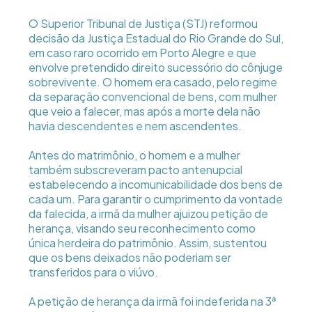
O Superior Tribunal de Justiça (STJ) reformou
decisão da Justiça Estadual do Rio Grande do Sul,
em caso raro ocorrido em Porto Alegre e que
envolve pretendido direito sucessório do cônjuge
sobrevivente. O homem era casado, pelo regime
da separação convencional de bens, com mulher
que veio a falecer, mas após a morte dela não
havia descendentes e nem ascendentes.
Antes do matrimônio, o homem e a mulher
também subscreveram pacto antenupcial
estabelecendo a incomunicabilidade dos bens de
cada um. Para garantir o cumprimento da vontade
da falecida, a irmã da mulher ajuizou petição de
herança, visando seu reconhecimento como
única herdeira do patrimônio. Assim, sustentou
que os bens deixados não poderiam ser
transferidos para o viúvo.
A petição de herança da irmã foi indeferida na 3ª