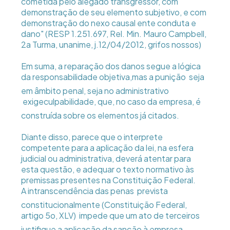
cometida pelo alegado transgressor, com
demonstração de seu elemento subjetivo, e com
demonstração do nexo causal ente conduta e
dano" (RESP 1.251.697, Rel. Min. Mauro Campbell,
2a Turma, unanime, j.12/04/2012, grifos nossos)
Em suma, a reparação dos danos segue a lógica
da responsabilidade objetiva,mas a punição  seja
em âmbito penal, seja no administrativo
 exigeculpabilidade, que, no caso da empresa, é
construída sobre os elementos já citados.
Diante disso, parece que o interprete
competente para a aplicação da lei, na esfera
judicial ou administrativa, deverá atentar para
esta questão, e adequar o texto normativo às
premissas presentes na Constituição Federal.
A intranscendência das penas  prevista
constitucionalmente (Constituição Federal,
artigo 5o, XLV)  impede que um ato de terceiros
justifique a aplicação da sanção à empresa.