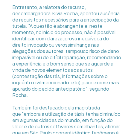
Entretanto, a relatora do recurso,
desembargadora Silvia Rocha, apontou ausência
de requisitos necessários para a antecipação da
tutela. "A questão é abrangente e, neste
momento, no início do processo, não é possível
identificar, com clareza, prova inequívoca do
direito invocado ou verossimilhança nas
alegações dos autores, tampouco risco de dano
irreparável ou de difícil reparação, recomendando
a experiência e o bom senso que se aguarde a
vinda de novos elementos aos autos
(contestação das rés, informações sobre o
inquérito civil mencionado, etc), para exame mais
apurado do pedido antecipatório", segundo
Rocha.
Também foi destacado pela magistrada
que "embora a utilização de táxis tenha diminuído
em algumas cidades do mundo, em função do
Uber e de outros softwares semelhantes, afirmar
que em São Paulo ocorrerá idêntico fenômeno é,