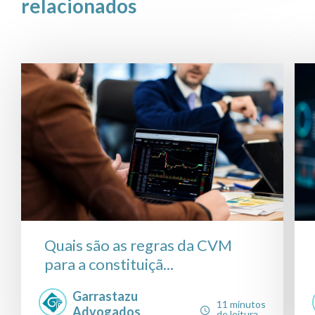
relacionados
Quais são as regras da CVM
para a constituiçã...
Garrastazu
11 minutos
Advogados
de leitura