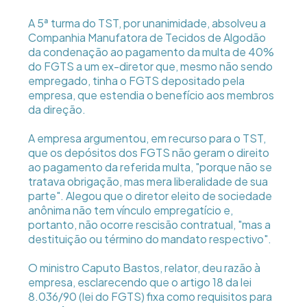
A 5ª turma do TST, por unanimidade, absolveu a
Companhia Manufatora de Tecidos de Algodão
da condenação ao pagamento da multa de 40%
do FGTS a um ex-diretor que, mesmo não sendo
empregado, tinha o FGTS depositado pela
empresa, que estendia o benefício aos membros
da direção.
A empresa argumentou, em recurso para o TST,
que os depósitos dos FGTS não geram o direito
ao pagamento da referida multa, "porque não se
tratava obrigação, mas mera liberalidade de sua
parte". Alegou que o diretor eleito de sociedade
anônima não tem vínculo empregatício e,
portanto, não ocorre rescisão contratual, "mas a
destituição ou término do mandato respectivo".
O ministro Caputo Bastos, relator, deu razão à
empresa, esclarecendo que o artigo 18 da lei
8.036/90 (lei do FGTS) fixa como requisitos para