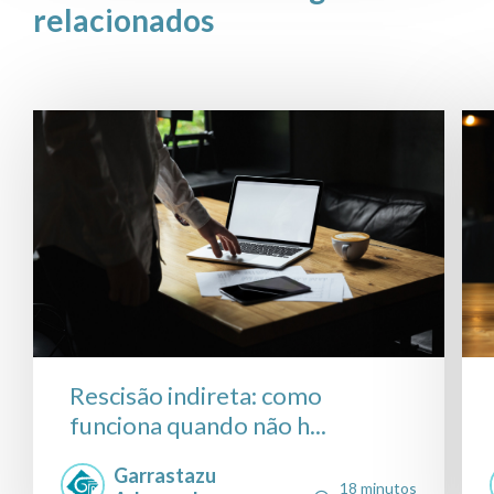
relacionados
Rescisão indireta: como
funciona quando não h...
Garrastazu
18 minutos