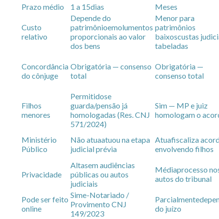
Prazo médio
1 a 15
dias
Meses
Depende do
Menor para
Custo
patrimônio
emolumentos
patrimônios
relativo
proporcionais ao valor
baixos
custas judici
dos bens
tabeladas
Concordância
Obrigatória — consenso
Obrigatória —
do cônjuge
total
consenso total
Permitido
se
Filhos
guarda/pensão já
Sim — MP e juiz
menores
homologadas (Res. CNJ
homologam o acor
571/2024)
Ministério
Não atua
atuou na etapa
Atua
fiscaliza acor
Público
judicial prévia
envolvendo filhos
Alta
sem audiências
Média
processo no
Privacidade
públicas ou autos
autos do tribunal
judiciais
Sim
e-Notariado /
Pode ser feito
Parcialmente
depe
Provimento CNJ
online
do juízo
149/2023