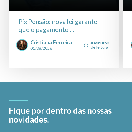
Pix Pensão: nova lei garante
que o pagamento ...
Cristiana Ferreira
4 minutos
de leitura
01/08/2026
Fique por dentro das nossas
novidades.