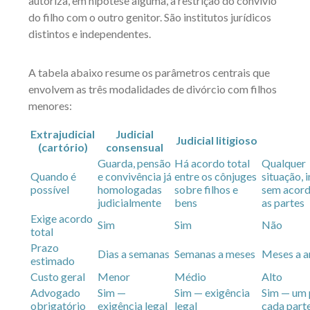
autoriza, em hipótese alguma, a restrição do convívio
do filho com o outro genitor. São institutos jurídicos
distintos e independentes.
A tabela abaixo resume os parâmetros centrais que
envolvem as três modalidades de divórcio com filhos
menores:
Extrajudicial
Judicial
Judicial litigioso
(cartório)
consensual
Guarda, pensão
Há acordo total
Qualquer
Quando é
e convivência já
entre os cônjuges
situação, 
possível
homologadas
sobre filhos e
sem acord
judicialmente
bens
as partes
Exige acordo
Sim
Sim
Não
total
Prazo
Dias a semanas
Semanas a meses
Meses a a
estimado
Custo geral
Menor
Médio
Alto
Advogado
Sim —
Sim — exigência
Sim — um 
obrigatório
exigência legal
legal
cada part