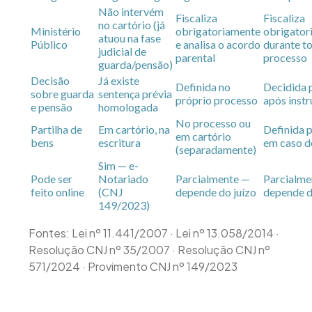
Não intervém
Fiscaliza
Fiscaliza
no cartório (já
Ministério
obrigatoriamente
obrigator
atuou na fase
Público
e analisa o acordo
durante t
judicial de
parental
processo
guarda/pensão)
Decisão
Já existe
Definida no
Decidida p
sobre guarda
sentença prévia
próprio processo
após inst
e pensão
homologada
No processo ou
Partilha de
Em cartório, na
Definida p
em cartório
bens
escritura
em caso de
(separadamente)
Sim — e-
Pode ser
Notariado
Parcialmente —
Parcialme
feito online
(CNJ
depende do juízo
depende d
149/2023)
Fontes: Lei nº 11.441/2007 · Lei nº 13.058/2014 ·
Resolução CNJ nº 35/2007 · Resolução CNJ nº
571/2024 · Provimento CNJ nº 149/2023