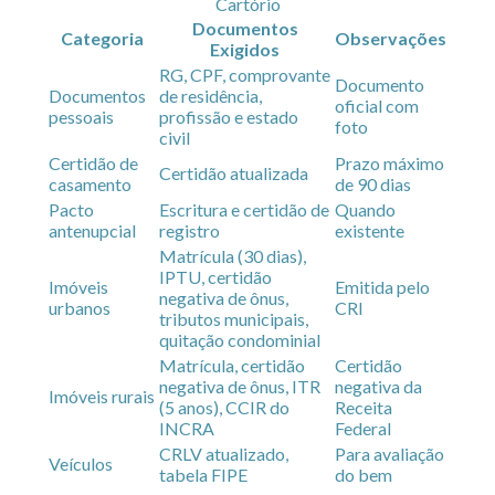
Cartório
Documentos
Categoria
Observações
Exigidos
RG, CPF, comprovante
Documento
Documentos
de residência,
oficial com
pessoais
profissão e estado
foto
civil
Certidão de
Prazo máximo
Certidão atualizada
casamento
de 90 dias
Pacto
Escritura e certidão de
Quando
antenupcial
registro
existente
Matrícula (30 dias),
IPTU, certidão
Imóveis
Emitida pelo
negativa de ônus,
urbanos
CRI
tributos municipais,
quitação condominial
Matrícula, certidão
Certidão
negativa de ônus, ITR
negativa da
Imóveis rurais
(5 anos), CCIR do
Receita
INCRA
Federal
CRLV atualizado,
Para avaliação
Veículos
tabela FIPE
do bem