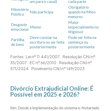
um para o casal)
cada parte
Obrigatório
Ministério
Não participa
quando há filhos
Público
menores
Maior
Desgaste
Menor
(especialmente no
emocional
litigioso)
Deve constar na
Pode ser feita na
Partilha
escritura ou ser feita
sentença ou
de bens
posteriormente
posteriormente
Fontes: Lei nº 11.441/2007 · Resolução CNJ nº
35/2007 · EC nº 66/2010 · Resolução CNJ nº
571/2024 · Provimento CNJ nº 149/2023
Divórcio Extrajudicial Online: É
Possível em 2025 e 2026?
Sim. Desde a implementação do sistema e-Notariado