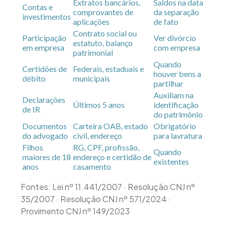
Extratos bancários,
Saldos na data
Contas e
comprovantes de
da separação
investimentos
aplicações
de fato
Contrato social ou
Participação
Ver divórcio
estatuto, balanço
em empresa
com empresa
patrimonial
Quando
Certidões de
Federais, estaduais e
houver bens a
débito
municipais
partilhar
Auxiliam na
Declarações
Últimos 5 anos
identificação
de IR
do patrimônio
Documentos
Carteira OAB, estado
Obrigatório
do advogado
civil, endereço
para lavratura
Filhos
RG, CPF, profissão,
Quando
maiores de 18
endereço e certidão de
existentes
anos
casamento
Fontes: Lei nº 11.441/2007 · Resolução CNJ nº
35/2007 · Resolução CNJ nº 571/2024 ·
Provimento CNJ nº 149/2023