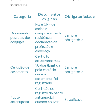
societárias.
Documentos
Categoria
Obrigatoriedade
exigidos
RG e CPF de
ambos;
Documentos
comprovante de
Sempre
pessoais dos
residência;
obrigatório
cônjuges
declaração de
profissão e
endereço
Certidão
atualizada (máx.
90 dias)
Emitida
Certidão de
Sempre
pelo cartório
casamento
obrigatório
onde o
casamento foi
registrado
Certidão de
registro do pacto
Pacto
antenupcial,
Se aplicável
antenupcial
quando houver