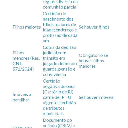
regime diverso da
comunhão parcial
Certidão de
nascimento dos
filhos maiores de
Filhos maiores
Se houver filhos
idade; endereço e
profissão de cada
um
Cópia da decisão
Filhos
judicial com
Obrigatório se
menores (Res.
trânsito em
houver filhos
CNJ
julgado definindo
menores
571/2024)
guarda, pensão e
convivência
Certidão
negativa de ônus
(Cartório de RI);
Imóveis a
carnê de IPTU
Se houver imóveis
partilhar
vigente; certidão
de tributos
municipais
Documento do
veículo (CRLV) e
Veículos a