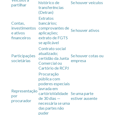
histórico de
Se houver veículos
partilhar
transferências
(Detran)
Extratos
Contas,
bancários;
investimentos
comprovantes de
Se houver ativos
e ativos
aplicações;
financeiros
extrato de FGTS
se aplicável
Contrato social
atualizado;
Participações
Se houver cotas ou
certidão da Junta
societárias
empresa
Comercial ou
Cartório de RCPJ
Procuração
pública com
poderes especiais
lavrada em
Representação
cartório
Validade
Se uma parte
por
de 30 dias —
estiver ausente
procurador
necessária se uma
das partes não
puder