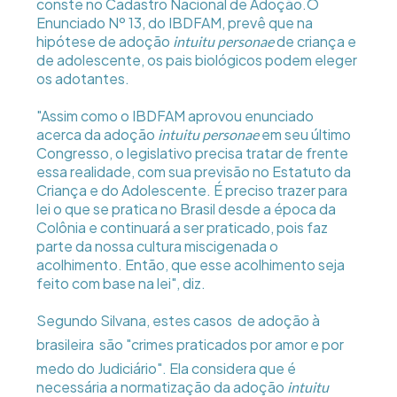
conste no Cadastro Nacional de Adoção.O
Enunciado Nº 13, do IBDFAM, prevê que na
hipótese de adoção
de criança e
intuitu personae
de adolescente, os pais biológicos podem eleger
os adotantes.
"Assim como o IBDFAM aprovou enunciado
acerca da adoção
em seu último
intuitu personae
Congresso, o legislativo precisa tratar de frente
essa realidade, com sua previsão no Estatuto da
Criança e do Adolescente. É preciso trazer para
lei o que se pratica no Brasil desde a época da
Colônia e continuará a ser praticado, pois faz
parte da nossa cultura miscigenada o
acolhimento. Então, que esse acolhimento seja
feito com base na lei", diz.
Segundo Silvana, estes casos  de adoção à
brasileira  são "crimes praticados por amor e por
medo do Judiciário". Ela considera que é
necessária a normatização da adoção
intuitu