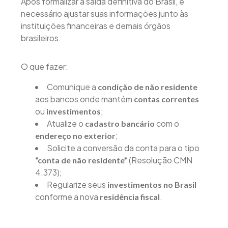
Após formalizar a saída definitiva do Brasil, é
necessário ajustar suas informações junto às
instituições financeiras e demais órgãos
brasileiros.
O que fazer:
Comunique a
condição de não residente
aos bancos onde mantém
contas correntes
ou
;
investimentos
Atualize o
com o
cadastro bancário
;
endereço no exterior
Solicite a conversão da conta para o tipo
(Resolução CMN
“conta de não residente”
4.373);
Regularize seus
investimentos no Brasil
conforme a nova
.
residência fiscal