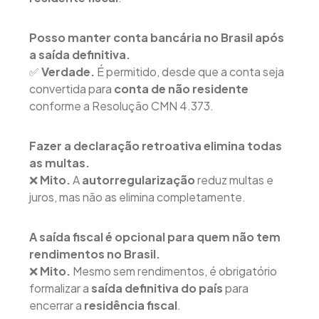
Posso manter conta bancária no Brasil após
a saída definitiva.
✅
Verdade.
É permitido, desde que a conta seja
convertida para
conta de não residente
conforme a Resolução CMN 4.373.
Fazer a declaração retroativa elimina todas
as multas.
❌
Mito.
A
autorregularização
reduz multas e
juros, mas não as elimina completamente.
A saída fiscal é opcional para quem não tem
rendimentos no Brasil.
❌
Mito.
Mesmo sem rendimentos, é obrigatório
formalizar a
saída definitiva do país
para
encerrar a
residência fiscal
.