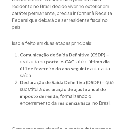
residente no Brasil decide viver no exterior em
caráter permanente, precisa informar à Receita
Federal que deixará de ser residente fiscal no
país.
Isso é feito em duas etapas principais:
–
Comunicação de Saída Definitiva (CSDP)
realizada no
, até o
portal e-CAC
último dia
à data da
útil de fevereiro do ano seguinte
saída.
– que
Declaração de Saída Definitiva (DSDP)
substitui a
declaração de ajuste anual do
, formalizando o
imposto de renda
encerramento da
no Brasil.
residência fiscal
Com essa comunicação, o contribuinte passa a