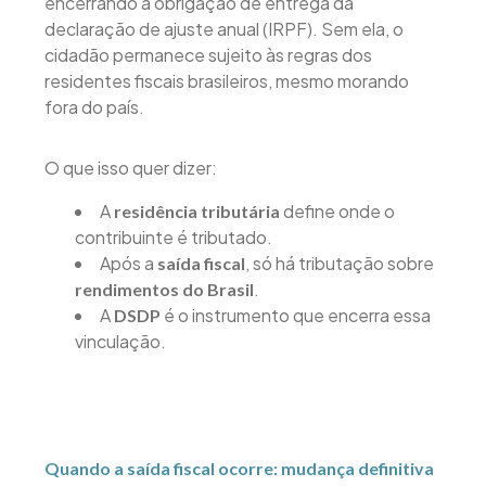
encerrando a obrigação de entrega da
declaração de ajuste anual (IRPF). Sem ela, o
cidadão permanece sujeito às regras dos
residentes fiscais brasileiros, mesmo morando
fora do país.
O que isso quer dizer:
A
define onde o
residência tributária
contribuinte é tributado.
Após a
, só há tributação sobre
saída fiscal
.
rendimentos do Brasil
A
é o instrumento que encerra essa
DSDP
vinculação.
Quando a saída fiscal ocorre: mudança definitiva