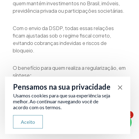
quem mantém investimentos no Brasil, imóveis,
previdência privada ou participações societárias.
Com o envio da DSDP, todas essas relações
ficam ajustadas sob o regime fiscal correto,
evitando cobranças indevidas e riscos de
bloqueio.
O benefício para quem realiza a regularização, em
síntese
:
Pensamos na sua privacidade
Evita
e
;
multas
pendências no CPF
Protege bens e investimentos no Brasil;
Usamos cookies para que sua experiência seja
melhor. Ao continuar navegando você de
Garante reconhecimento da
regularização
acordo com os termos.
.
fiscal
1
ATENDIMENTO VIA WHATSAPP
Aceito
Olá, qual seu problema jurídico?