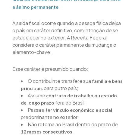
e ânimo permanente
A saída fiscal ocorre quando a pessoa física deixa
o país em caráter definitivo, com intenção de se
estabelecer no exterior. A Receita Federal
considera o caráter permanente da mudança o
elemento-chave.
Esse caráter é presumido quando:
O contribuinte transfere sua
família e bens
para outro país;
principais
Assume
contrato de trabalho ou estudo
fora do Brasil;
de longo prazo
Passa a ter
vínculo econômico e social
predominante no exterior;
Não retorna ao Brasil dentro do prazo de
.
12 meses consecutivos