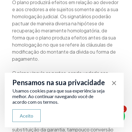
O plano produzirá efeitos em relação ao devedor
e aos credores a ele sujeitos somente após a sua
homologação judicial. Os signatários poderão
pactuar de maneira diversa na hipótese de
recuperação meramente homologatória, de
forma que o plano produza efeitos antes da sua
homologação no que se refere às cláusulas de
modificação do montante da dívida ou forma de
pagamento.
O plano vincula as partes, sendo vedada aos
credores a possibilidade de arrependimento
Pensamos na sua privacidade
(parágrafo 5º, artigo 161 da Lei de Falências),
Usamos cookies para que sua experiência seja
salvo na hipótese de anuência expressa dos
melhor. Ao continuar navegando você de
demais signatários.
acordo com os termos.
1
ATENDIMENTO VIA WHATSAPP
Ainda, não poderá o plano prever a alienação de
Aceito
Olá, qual seu problema jurídico?
bem gravado por garantia real, supressão ou
substituição da garantia, tampouco conversão