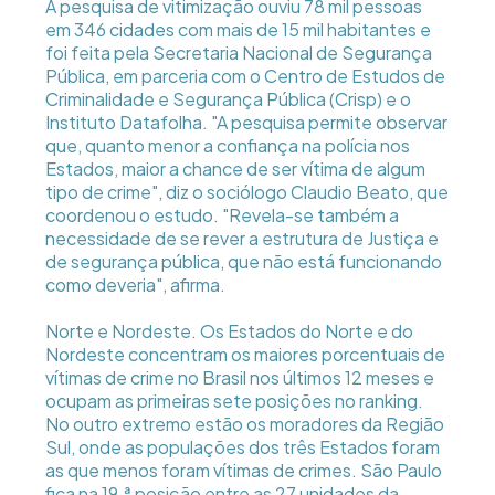
A pesquisa de vitimização ouviu 78 mil pessoas
em 346 cidades com mais de 15 mil habitantes e
foi feita pela Secretaria Nacional de Segurança
Pública, em parceria com o Centro de Estudos de
Criminalidade e Segurança Pública (Crisp) e o
Instituto Datafolha. "A pesquisa permite observar
que, quanto menor a confiança na polícia nos
Estados, maior a chance de ser vítima de algum
tipo de crime", diz o sociólogo Claudio Beato, que
coordenou o estudo. "Revela-se também a
necessidade de se rever a estrutura de Justiça e
de segurança pública, que não está funcionando
como deveria", afirma.
Norte e Nordeste. Os Estados do Norte e do
Nordeste concentram os maiores porcentuais de
vítimas de crime no Brasil nos últimos 12 meses e
ocupam as primeiras sete posições no ranking.
No outro extremo estão os moradores da Região
Sul, onde as populações dos três Estados foram
as que menos foram vítimas de crimes. São Paulo
fica na 19.ª posição entre as 27 unidades da