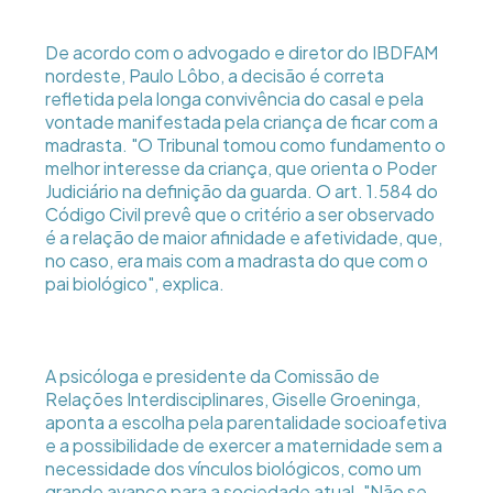
De acordo com o advogado e diretor do IBDFAM
nordeste, Paulo Lôbo, a decisão é correta
refletida pela longa convivência do casal e pela
vontade manifestada pela criança de ficar com a
madrasta. "O Tribunal tomou como fundamento o
melhor interesse da criança, que orienta o Poder
Judiciário na definição da guarda. O art. 1.584 do
Código Civil prevê que o critério a ser observado
é a relação de maior afinidade e afetividade, que,
no caso, era mais com a madrasta do que com o
pai biológico", explica.
A psicóloga e presidente da Comissão de
Relações Interdisciplinares, Giselle Groeninga,
aponta a escolha pela parentalidade socioafetiva
e a possibilidade de exercer a maternidade sem a
necessidade dos vínculos biológicos, como um
grande avanço para a sociedade atual. "Não se