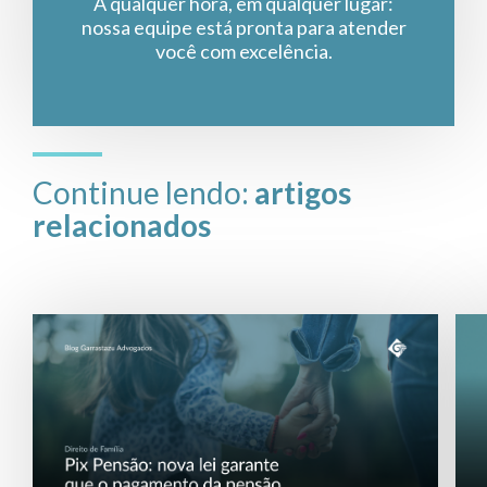
A qualquer hora, em qualquer lugar:
nossa equipe está pronta para atender
você com excelência.
Continue lendo:
artigos
relacionados