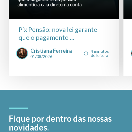
Pix Pensão: nova lei garante
que o pagamento ...
Cristiana Ferreira
4 minutos
de leitura
01/08/2026
Fique por dentro das nossas
novidades.