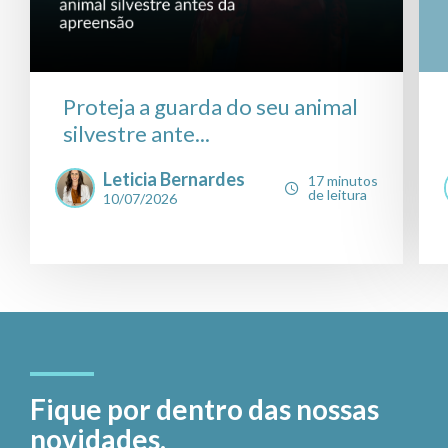
Proteja a guarda do seu animal
silvestre ante...
Leticia Bernardes
17 minutos
de leitura
10/07/2026
Fique por dentro das nossas
novidades.