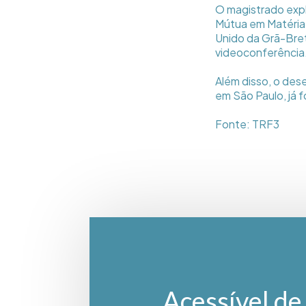
O magistrado expl
Mútua em Matéria 
Unido da Grã-Breta
videoconferência
Além disso, o de
em São Paulo, já f
Fonte: TRF3
Acessível de 