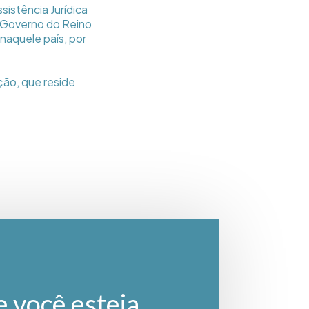
istência Jurídica
o Governo do Reino
naquele país, por
ão, que reside
e você esteja.