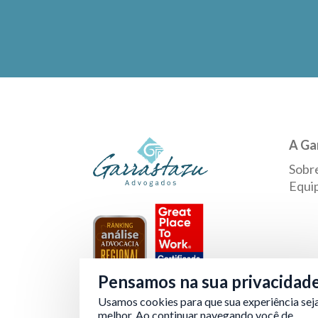
A Ga
Sobr
Equi
Pensamos na sua privacidad
Usamos cookies para que sua experiência sej
Verificada por
melhor. Ao continuar navegando você de