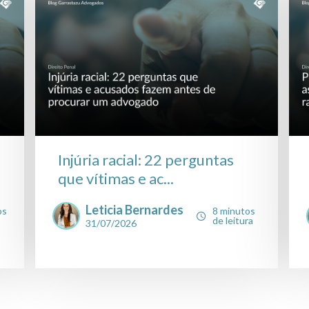
Injúria racial: 22 perguntas
que vítimas e ac...
Leticia Bernardes
os
8 minutos
de leitura
31/07/2026