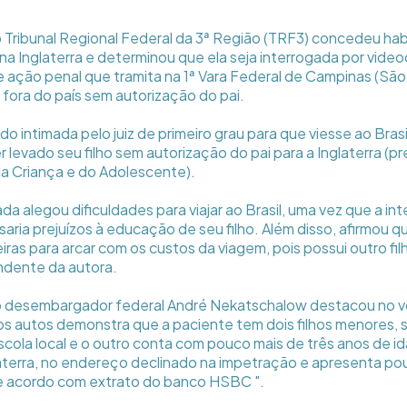
 Tribunal Regional Federal da 3ª Região (TRF3) concedeu ha
e na Inglaterra e determinou que ela seja interrogada por vide
ação penal que tramita na 1ª Vara Federal de Campinas (São 
a fora do país sem autorização do pai.
sido intimada pelo juiz de primeiro grau para que viesse ao Brasi
r levado seu filho sem autorização do pai para a Inglaterra (pr
a Criança e do Adolescente).
a alegou dificuldades para viajar ao Brasil, uma vez que a in
saria prejuízos à educação de seu filho. Além disso, afirmou q
iras para arcar com os custos da viagem, pois possui outro fi
dente da autora.
 o desembargador federal André Nekatschalow destacou no v
 autos demonstra que a paciente tem dois filhos menores, 
escola local e o outro conta com pouco mais de três anos de i
laterra, no endereço declinado na impetração e apresenta p
de acordo com extrato do banco HSBC ".