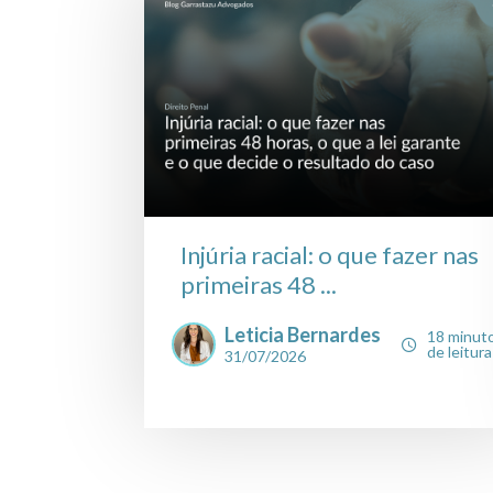
Injúria racial: o que fazer nas
primeiras 48 ...
Leticia Bernardes
18 minut
de leitura
31/07/2026