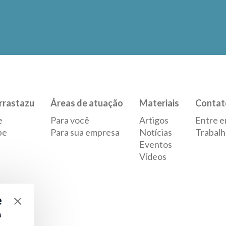
rrastazu
Áreas de atuação
Materiais
Contat
e
Para você
Artigos
Entre e
pe
Para sua empresa
Notícias
Trabalh
Eventos
Vídeos
e
a