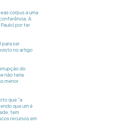
beas corpus a uma
oconferência. A
Paulo) por ter
l para ser
evisto no artigo
terrupção do
ue não teria
lho menor
oto que "a
sendo que um é
dade, tem
oucos recursos em