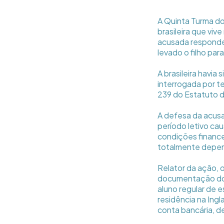
A Quinta Turma do
brasileira que viv
acusada responde 
levado o filho par
A brasileira havia 
interrogada por te
239 do Estatuto d
A defesa da acusad
período letivo cau
condições finance
totalmente depen
Relator da ação,
documentação dos
aluno regular de 
residência na Ing
conta bancária, 