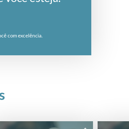
ocê com excelência.
s