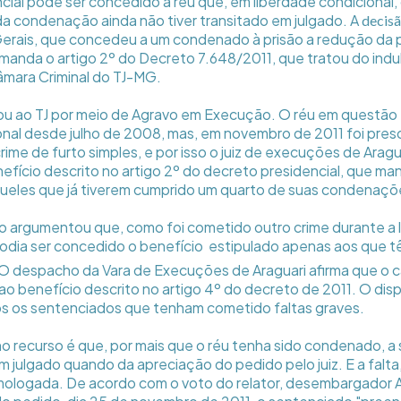
ncial pode ser concedido a réu que, em liberdade condicional
da condenação ainda não tiver transitado em julgado. A
decis
Gerais, que concedeu a um condenado à prisão a redução da
manda o artigo 2º do Decreto 7.648/2011, que tratou do indu
âmara Criminal do TJ-MG.
ou ao TJ por meio de Agravo em Execução. O réu em questão
onal desde julho de 2008, mas, em novembro de 2011 foi pre
ime de furto simples, e por isso o juiz de execuções de Aragu
fício descrito no artigo 2º do decreto presidencial, que ma
ueles que já tiverem cumprido um quarto de suas condenaçõ
o argumentou que, como foi cometido outro crime durante a 
podia ser concedido o benefício  estipulado apenas aos que
 despacho da Vara de Execuções de Araguari afirma que o 
ao benefício descrito no artigo 4º do decreto de 2011. O disp
os os sentenciados que tenham cometido faltas graves.
o recurso é que, por mais que o réu tenha sido condenado, 
m julgado quando da apreciação do pedido pelo juiz. E a falta
mologada. De acordo com o voto do relator, desembargador 