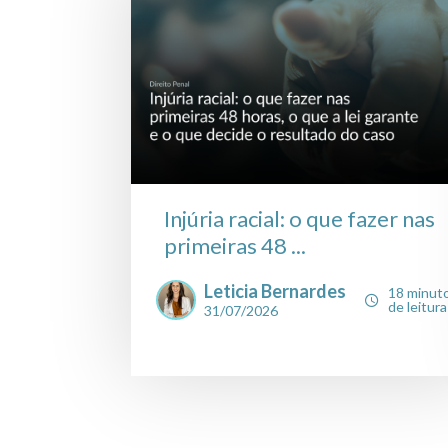
Injúria racial: o que fazer nas
primeiras 48 ...
Leticia Bernardes
18 minut
de leitura
31/07/2026