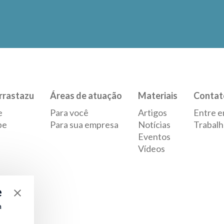
rrastazu
Áreas de atuação
Materiais
Contat
e
Para você
Artigos
Entre e
pe
Para sua empresa
Notícias
Trabalh
Eventos
Vídeos
e
a