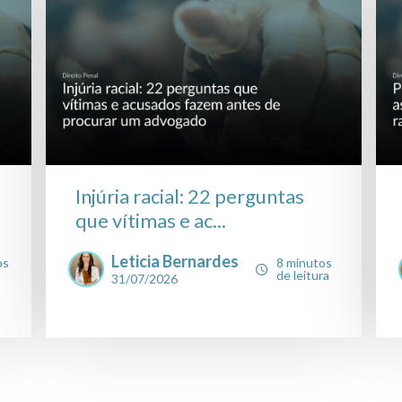
Injúria racial: 22 perguntas
que vítimas e ac...
Leticia Bernardes
os
8 minutos
de leitura
31/07/2026