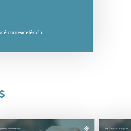
ocê com excelência.
s