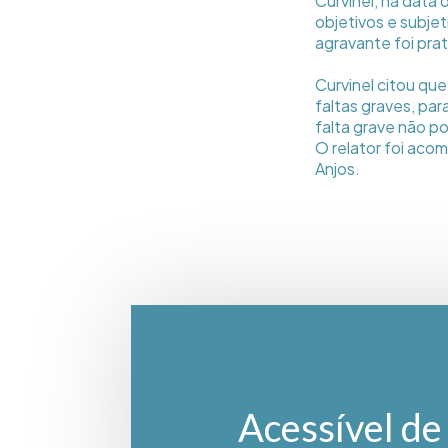
Curvinel, na data
objetivos e subje
agravante foi pra
Curvinel citou qu
faltas graves, pa
falta grave não p
O relator foi ac
Anjos.
Acessível de 