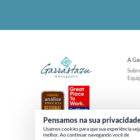
A Ga
Sobr
Equi
Pensamos na sua privacidad
Usamos cookies para que sua experiência sej
Verificada por
melhor. Ao continuar navegando você de