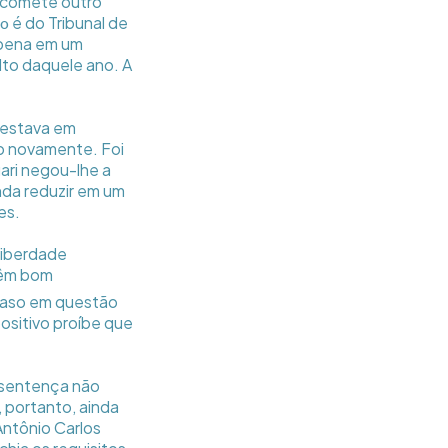
, comete outro
é do Tribunal de
ão
 pena em um
lto daquele ano. A
 estava em
so novamente. Foi
ari negou-lhe a
nda reduzir em um
es.
liberdade
 têm bom
caso em questão
ositivo proíbe que
a sentença não
, portanto, ainda
Antônio Carlos