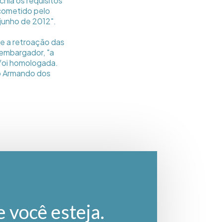
hia os requisitos
 cometido pelo
junho de 2012".
be a retroação das
sembargador, "a
 foi homologada.
o Armando dos
e você esteja.