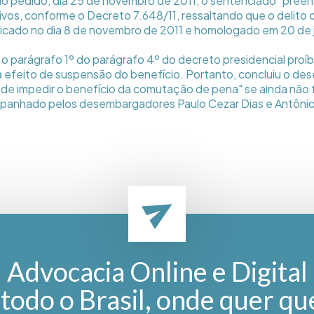
 do pedido, dia 25 de novembro de 2011, o sentenciado "preenc
tivos, conforme o Decreto 7.648/11, ressaltando que o delito
ticado no dia 8 de novembro de 2011 e homologado em 20 de 
e o parágrafo 1º do parágrafo 4º do decreto presidencial proí
ra efeito de suspensão do benefício. Portanto, concluiu o de
ode impedir o benefício da comutação de pena" se ainda não
ompanhado pelos desembargadores Paulo Cezar Dias e Antôni
Advocacia Online e Digital
todo o Brasil, onde quer qu