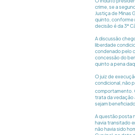
O indulto preside
crime, se a segun
Justiça de Minas 
quinto, conforme 
decisão é da 3ª C
A discussão cheg
liberdade condici
condenado pelo cr
concessão do bene
quinto a pena daq
O juiz de execuçã
condicional, não 
comportamento. O
trata da vedação 
sejam beneficiad
A questão posta n
havia transitado e
não havia sido ho