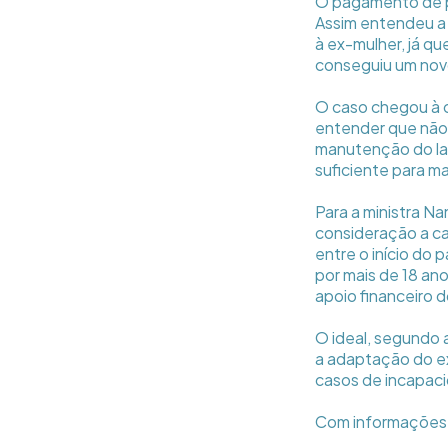
O pagamento de pe
Assim entendeu a 
à ex-mulher, já q
conseguiu um no
O caso chegou à c
entender que não 
manutenção do lar
suficiente para ma
Para a ministra N
consideração a c
entre o início do
por mais de 18 ano
apoio financeiro 
O ideal, segundo 
a adaptação do e
casos de incapaci
Com informações 