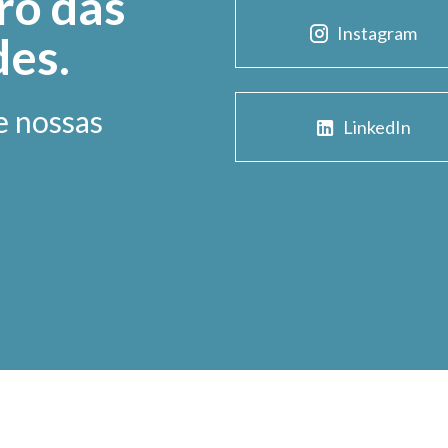
ro das
Instagram
des.
e nossas
LinkedIn