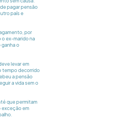
ento sem causa.
m de pagar pensão
utro país e
pagamento, por
o o ex-marido na
o ganha o
 deve levar em
o tempo decorrido
cebeu a pensão
eguir a vida sem o
 até que permitam
do exceção em
balho.