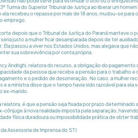
nsão não pode servir para estimular o ócio ou o enriquecim
3ª Turma do Superior Tribunal de Justiça ao liberar um home
ue ela recebeu o repasse por mais de 18 anos, mudou-se para o
vo emprego.
orte depois que o Tribunal de Justiça do Paraná manteve o 
seria justo a mulher ficar desamparada depois de ter auxiliad
. Ela passou a viver nos Estados Unidos, mas alegava que nã
nter sua sobrevivência por conta própria.
ancy Andrighi, relatora do recurso, a obrigação do pagamento
apacidade da pessoa que recebe a pensão para o trabalho e 
 pagamento e o pedido de desoneração. No caso, a mulher re
s e a ministra disse que o tempo havia sido razoável para ela s
do ex-marido.
a relatora, é que a pensão seja fixada por prazo determinado
x-cônjuge à nova realidade imposta pela separação, haven
dade física duradoura ou impossibilidade prática de obter tra
da Assessoria de Imprensa do STJ