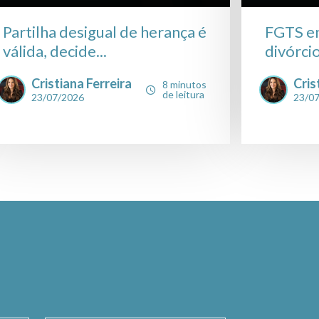
Partilha desigual de herança é
FGTS en
válida, decide...
divórcio
Cristiana Ferreira
Cris
8 minutos
de leitura
23/07/2026
23/0