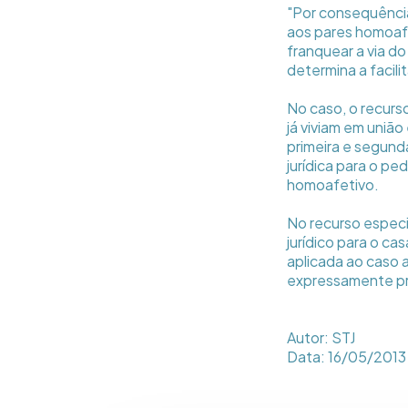
"Por consequência
aos pares homoafet
franquear a via d
determina a facil
No caso, o recurs
já viviam em uniã
primeira e segunda
jurídica para o pe
homoafetivo.
No recurso especi
jurídico para o c
aplicada ao caso a
expressamente pr
Autor: STJ
Data: 16/05/2013 