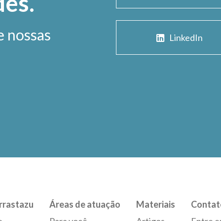
des.
e nossas
LinkedIn
rrastazu
Áreas de atuação
Materiais
Contat