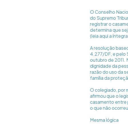
O Conselho Nacion
do Supremo Tribun
registrar o casam
determina que sej
(leia aqui a íntegr
A resolução baseo
4.277/DF, e pelo 
outubro de 2011. N
dignidade da pes
razão do uso da se
família da proteç
O colegiado, por m
afirmou que o legi
casamento entre p
o que não ocorreu
Mesma lógica