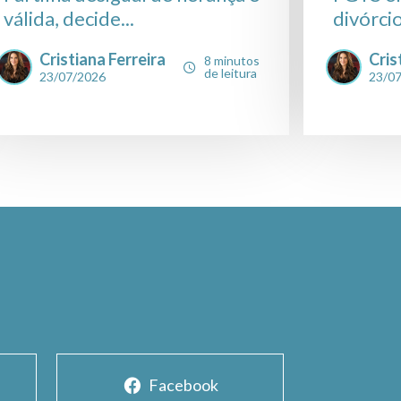
válida, decide...
divórcio
Cristiana Ferreira
Cris
8 minutos
de leitura
23/07/2026
23/0
Facebook