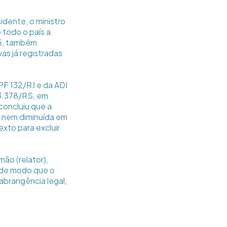
idente, o ministro
 todo o país a
75, também
s já registradas
PF 132/RJ e da ADI
83.378/RS, em
concluiu que a
 nem diminuída em
exto para excluir
ão (relator),
a, de modo que o
abrangência legal,