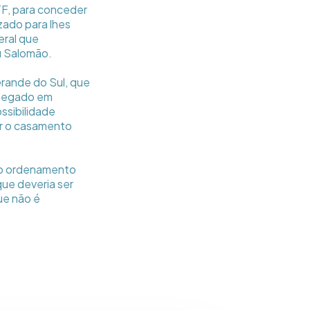
TF, para conceder
zado para lhes
eral que
u Salomão.
Grande do Sul, que
o negado em
ssibilidade
uir o casamento
 no ordenamento
ue deveria ser
ue não é