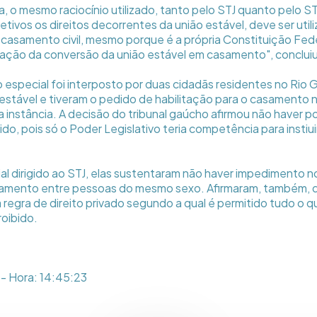
, o mesmo raciocínio utilizado, tanto pelo STJ quanto pelo S
ivos os direitos decorrentes da união estável, deve ser utili
o casamento civil, mesmo porque é a própria Constituição Fed
itação da conversão da união estável em casamento", conclui
o especial foi interposto por duas cidadãs residentes no Rio 
o estável e tiveram o pedido de habilitação para o casament
 instância. A decisão do tribunal gaúcho afirmou não haver po
dido, pois só o Poder Legislativo teria competência para insti
al dirigido ao STJ, elas sustentaram não haver impedimento
asamento entre pessoas do mesmo sexo. Afirmaram, também, q
 regra de direito privado segundo a qual é permitido tudo o q
oibido.
- Hora: 14:45:23