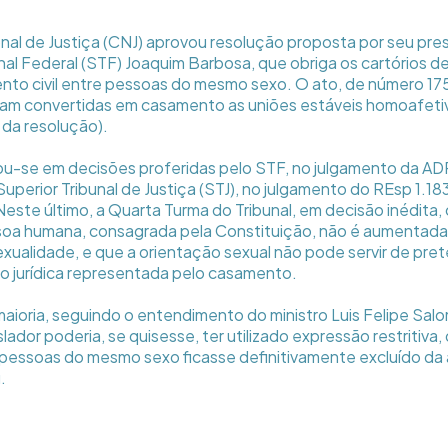
al de Justiça (CNJ) aprovou resolução proposta por seu pres
al Federal (STF) Joaquim Barbosa, que obriga os cartórios de
ento civil entre pessoas do mesmo sexo. O ato, de número 1
am convertidas em casamento as uniões estáveis homoafetiva
a da resolução).
u-se em decisões proferidas pelo STF, no julgamento da AD
Superior Tribunal de Justiça (STJ), no julgamento do REsp 1.1
este último, a Quarta Turma do Tribunal, em decisão inédita, 
soa humana, consagrada pela Constituição, não é aumentada
xualidade, e que a orientação sexual não pode servir de pret
ão jurídica representada pelo casamento.
aioria, seguindo o entendimento do ministro Luis Felipe Salom
slador poderia, se quisesse, ter utilizado expressão restritiv
essoas do mesmo sexo ficasse definitivamente excluído da 
.