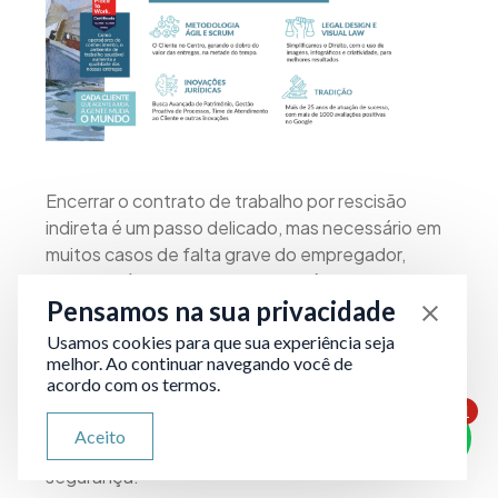
Encerrar o contrato de trabalho por rescisão
indireta é um passo delicado, mas necessário em
muitos casos de falta grave do empregador,
como assédio moral, agressões físicas, atraso de
Pensamos na sua privacidade
salário ou exposição a condições degradantes.
Usamos cookies para que sua experiência seja
melhor. Ao continuar navegando você de
Neste artigo, explicamos o que diz a CLT, em
acordo com os termos.
especial o artigo 483, quais são os direitos do
1
trabalhador, os riscos de permanecer no
ATENDIMENTO VIA WHATSAPP
Aceito
Olá, qual seu problema jurídico?
emprego, e como formalizar o pedido com
segurança.